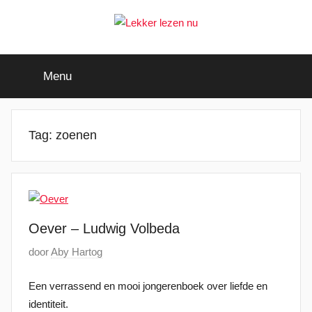
Ga
naar
de
Lekker
Ontdek
inhoud
de
Menu
leukste
lezen
kinderboeken
nu
Tag:
zoenen
Oever – Ludwig Volbeda
G
door
Aby Hartog
e
Een verrassend en mooi jongerenboek over liefde en
p
identiteit.
l