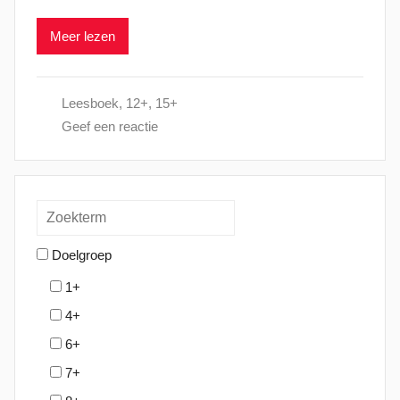
a
Meer lezen
a
t
s
Leesboek
,
12+
,
15+
t
Geef een reactie
o
p
1
6
m
e
Doelgroep
i
1+
2
4+
0
2
6+
4
7+