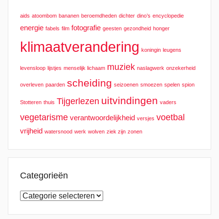
aids
atoombom
bananen
beroemdheden
dichter
dino’s
encyclopedie
energie
fotografie
fabels
film
geesten
gezondheid
honger
klimaatverandering
koningin
leugens
muziek
levensloop
lijstjes
menselijk lichaam
naslagwerk
onzekerheid
scheiding
overleven
paarden
seizoenen
smoezen
spelen
spion
uitvindingen
Tijgerlezen
Stotteren
thuis
vaders
vegetarisme
voetbal
verantwoordelijkheid
versjes
vrijheid
watersnood
werk
wolven
ziek zijn
zonen
Categorieën
Categorieën