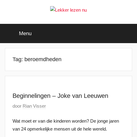
Ga
naar
de
Lekker
Ontdek
inhoud
de
Menu
leukste
lezen
kinderboeken
nu
Tag:
beroemdheden
Beginnelingen – Joke van Leeuwen
G
door
Rian Visser
e
Wat moet er van die kinderen worden? De jonge jaren
p
van 24 opmerkelijke mensen uit de hele wereld.
l