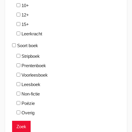
10+
0
2
12+
2
15+
Leerkracht
Soort boek
Stripboek
Prentenboek
Voorleesboek
Leesboek
Non-fictie
Poëzie
Overig