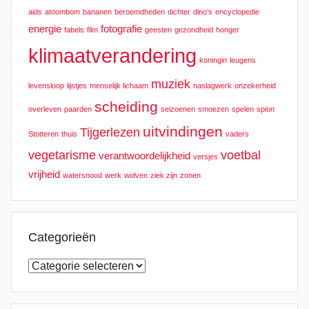
aids
atoombom
bananen
beroemdheden
dichter
dino’s
encyclopedie
energie
fotografie
fabels
film
geesten
gezondheid
honger
klimaatverandering
koningin
leugens
muziek
levensloop
lijstjes
menselijk lichaam
naslagwerk
onzekerheid
scheiding
overleven
paarden
seizoenen
smoezen
spelen
spion
uitvindingen
Tijgerlezen
Stotteren
thuis
vaders
vegetarisme
voetbal
verantwoordelijkheid
versjes
vrijheid
watersnood
werk
wolven
ziek zijn
zonen
Categorieën
Categorieën