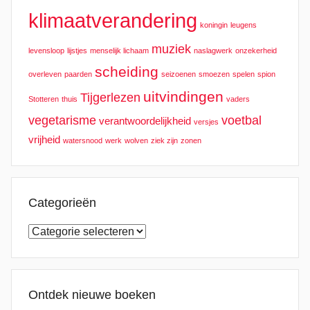
klimaatverandering
koningin
leugens
muziek
levensloop
lijstjes
menselijk lichaam
naslagwerk
onzekerheid
scheiding
overleven
paarden
seizoenen
smoezen
spelen
spion
uitvindingen
Tijgerlezen
Stotteren
thuis
vaders
vegetarisme
voetbal
verantwoordelijkheid
versjes
vrijheid
watersnood
werk
wolven
ziek zijn
zonen
Categorieën
Categorieën
Ontdek nieuwe boeken