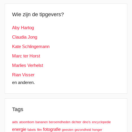
Wie zijn de tipgevers?
Aby Hartog
Claudia Jong
Kate Schlingemann
Marc ter Horst
Marlies Verhelst
Rian Visser
en anderen.
Tags
aids
atoombom
bananen
beroemdheden
dichter
dino’s
encyclopedie
energie
fotografie
fabels
film
geesten
gezondheid
honger