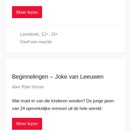
a
0
Meer lezen
a
2
t
6
s
Leesboek
,
12+
,
15+
t
Geef een reactie
o
p
2
7
j
Beginnelingen – Joke van Leeuwen
a
G
door
Rian Visser
n
e
u
Wat moet er van die kinderen worden? De jonge jaren
p
a
van 24 opmerkelijke mensen uit de hele wereld.
l
r
a
i
Meer lezen
a
2