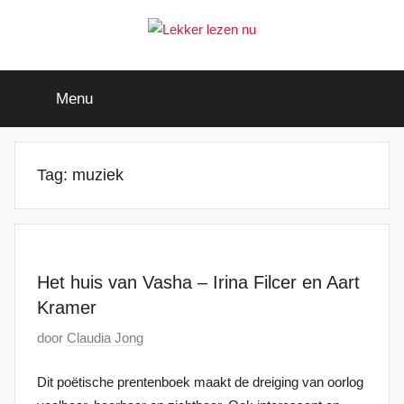
Ga
naar
de
Lekker
Ontdek
inhoud
de
Menu
leukste
lezen
kinderboeken
nu
Tag:
muziek
Het huis van Vasha – Irina Filcer en Aart
Kramer
G
door
Claudia Jong
e
Dit poëtische prentenboek maakt de dreiging van oorlog
p