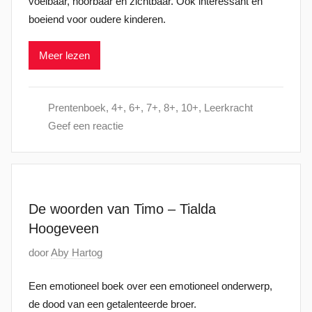
voelbaar, hoorbaar en zichtbaar. Ook interessant en
l
boeiend voor oudere kinderen.
a
a
Meer lezen
t
s
t
Prentenboek
,
4+
,
6+
,
7+
,
8+
,
10+
,
Leerkracht
o
Geef een reactie
p
2
9
j
a
De woorden van Timo – Tialda
n
Hoogeveen
u
G
door
Aby Hartog
a
e
r
Een emotioneel boek over een emotioneel onderwerp,
p
i
de dood van een getalenteerde broer.
l
2