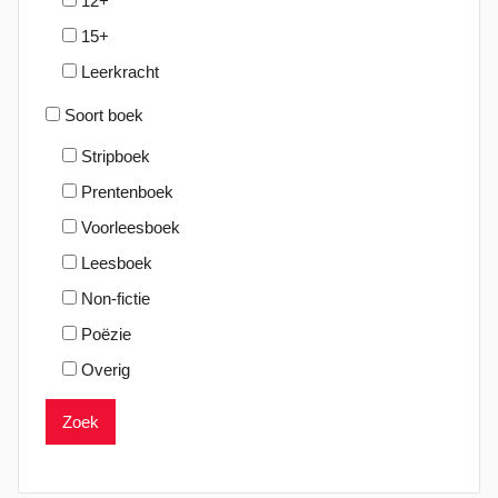
12+
2
15+
Leerkracht
Soort boek
Stripboek
Prentenboek
Voorleesboek
Leesboek
Non-fictie
Poëzie
Overig