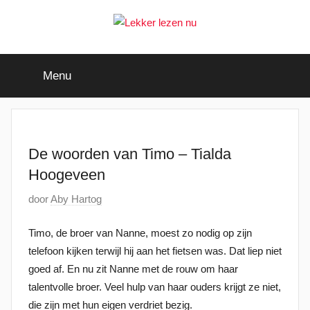
Ga
naar
de
Lekker
Ontdek
inhoud
de
Menu
leukste
lezen
kinderboeken
nu
De woorden van Timo – Tialda
Hoogeveen
G
door
Aby Hartog
e
Timo, de broer van Nanne, moest zo nodig op zijn
p
telefoon kijken terwijl hij aan het fietsen was. Dat liep niet
l
goed af. En nu zit Nanne met de rouw om haar
a
talentvolle broer. Veel hulp van haar ouders krijgt ze niet,
a
die zijn met hun eigen verdriet bezig.
t