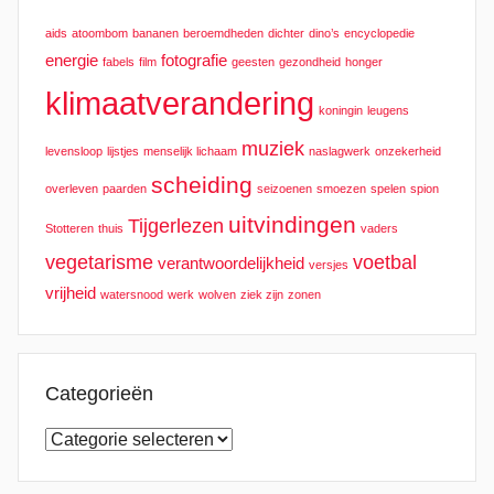
aids
atoombom
bananen
beroemdheden
dichter
dino’s
encyclopedie
energie
fotografie
fabels
film
geesten
gezondheid
honger
klimaatverandering
koningin
leugens
muziek
levensloop
lijstjes
menselijk lichaam
naslagwerk
onzekerheid
scheiding
overleven
paarden
seizoenen
smoezen
spelen
spion
uitvindingen
Tijgerlezen
Stotteren
thuis
vaders
vegetarisme
voetbal
verantwoordelijkheid
versjes
vrijheid
watersnood
werk
wolven
ziek zijn
zonen
Categorieën
Categorieën