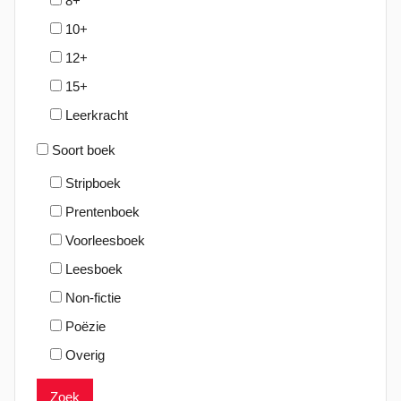
8+
10+
12+
15+
Leerkracht
Soort boek
Stripboek
Prentenboek
Voorleesboek
Leesboek
Non-fictie
Poëzie
Overig