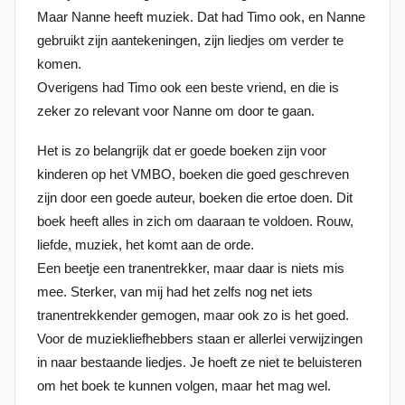
Maar Nanne heeft muziek. Dat had Timo ook, en Nanne
s
gebruikt zijn aantekeningen, zijn liedjes om verder te
t
komen.
o
Overigens had Timo ook een beste vriend, en die is
p
zeker zo relevant voor Nanne om door te gaan.
2
7
Het is zo belangrijk dat er goede boeken zijn voor
j
kinderen op het VMBO, boeken die goed geschreven
a
zijn door een goede auteur, boeken die ertoe doen. Dit
n
boek heeft alles in zich om daaraan te voldoen. Rouw,
u
liefde, muziek, het komt aan de orde.
a
Een beetje een tranentrekker, maar daar is niets mis
r
mee. Sterker, van mij had het zelfs nog net iets
i
tranentrekkender gemogen, maar ook zo is het goed.
2
Voor de muziekliefhebbers staan er allerlei verwijzingen
0
in naar bestaande liedjes. Je hoeft ze niet te beluisteren
2
om het boek te kunnen volgen, maar het mag wel.
4