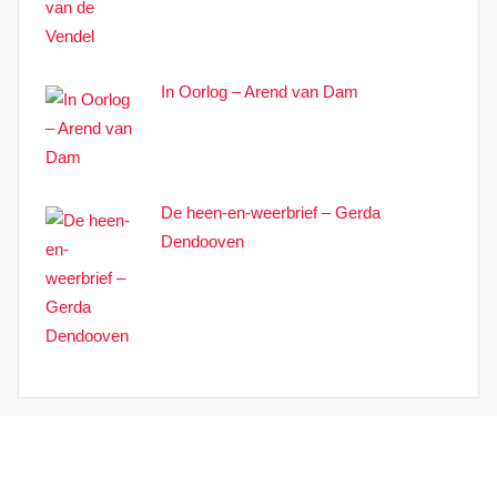
In Oorlog – Arend van Dam
De heen-en-weerbrief – Gerda
Dendooven
WordPress thema: Donovan door
ThemeZee
.