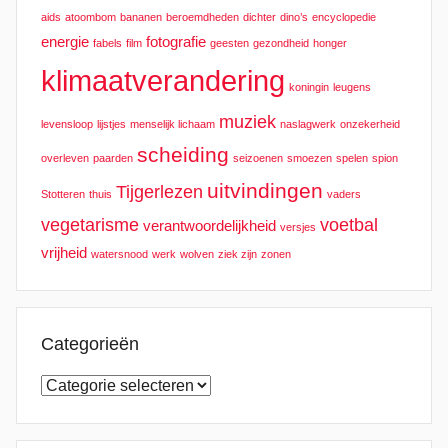
aids
atoombom
bananen
beroemdheden
dichter
dino’s
encyclopedie
energie
fotografie
fabels
film
geesten
gezondheid
honger
klimaatverandering
koningin
leugens
muziek
levensloop
lijstjes
menselijk lichaam
naslagwerk
onzekerheid
scheiding
overleven
paarden
seizoenen
smoezen
spelen
spion
uitvindingen
Tijgerlezen
Stotteren
thuis
vaders
vegetarisme
voetbal
verantwoordelijkheid
versjes
vrijheid
watersnood
werk
wolven
ziek zijn
zonen
Categorieën
Categorieën