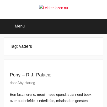
Ga
naar
de
Lekker
Ontdek
inhoud
de
Menu
leukste
lezen
kinderboeken
nu
Tag:
vaders
Pony – R.J. Palacio
G
door
Aby Hartog
e
Een fascinerend, mooi, meeslepend, spannend boek
p
over ouderliefde, kinderliefde, misdaad en geesten.
l