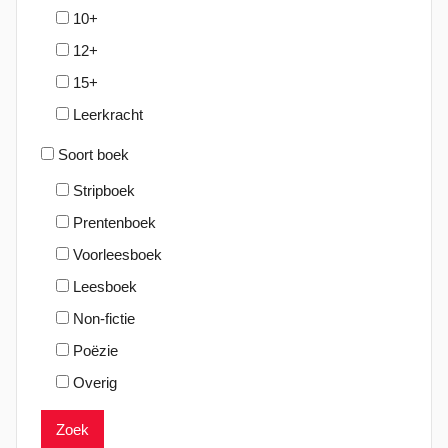
10+
2
2
12+
15+
Leerkracht
Soort boek
Stripboek
Prentenboek
Voorleesboek
Leesboek
Non-fictie
Poëzie
Overig