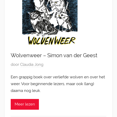
Wolvenweer – Simon van der Geest
G
door
Claudia Jong
e
Een grappig boek over verliefde wolven en over het
p
weer. Voor beginnende lezers, maar ook (lang)
l
daarna nog leuk.
a
a
Meer lezen
t
s