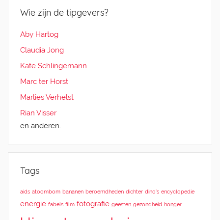
Wie zijn de tipgevers?
Aby Hartog
Claudia Jong
Kate Schlingemann
Marc ter Horst
Marlies Verhelst
Rian Visser
en anderen.
Tags
aids
atoombom
bananen
beroemdheden
dichter
dino’s
encyclopedie
energie
fotografie
fabels
film
geesten
gezondheid
honger