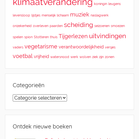
klimaatverandering
koningin
leugens
muziek
levensloop
lijstjes
menselijk lichaam
naslagwerk
scheiding
onzekerheid
overleven
paarden
seizoenen
smoezen
uitvindingen
Tijgerlezen
spelen
spion
Stotteren
thuis
vegetarisme
verantwoordelijkheid
vaders
versjes
voetbal
vrijheid
watersnood
werk
wolven
ziek zijn
zonen
Categorieën
Categorieën
Ontdek nieuwe boeken