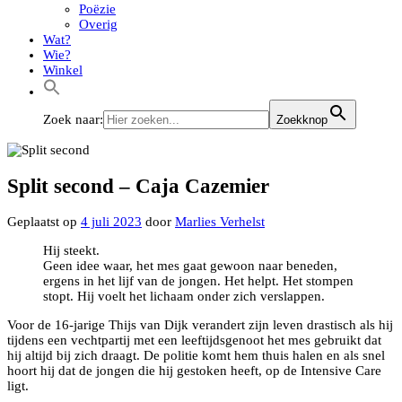
Poëzie
Overig
Wat?
Wie?
Winkel
Zoek naar:
Zoekknop
Split second – Caja Cazemier
Geplaatst op
4 juli 2023
door
Marlies Verhelst
Hij steekt.
Geen idee waar, het mes gaat gewoon naar beneden,
ergens in het lijf van de jongen. Het helpt. Het stompen
stopt. Hij voelt het lichaam onder zich verslappen.
Voor de 16-jarige Thijs van Dijk verandert zijn leven drastisch als hij
tijdens een vechtpartij met een leeftijdsgenoot het mes gebruikt dat
hij altijd bij zich draagt. De politie komt hem thuis halen en als snel
hoort hij dat de jongen die hij gestoken heeft, op de Intensive Care
ligt.