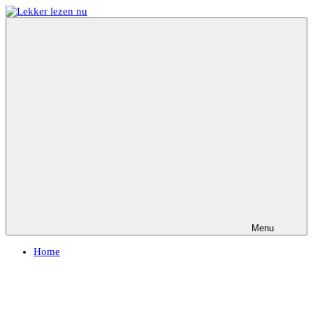
Ga
naar
Lekker
Ontdek
de
lezen
de
inhoud
nu
leukste
kinderboeken
Menu
Home