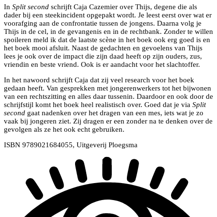
In
Split second
schrijft Caja Cazemier over Thijs, degene die als
dader bij een steekincident opgepakt wordt. Je leest eerst over wat er
voorafging aan de confrontatie tussen de jongens. Daarna volg je
Thijs in de cel, in de gevangenis en in de rechtbank. Zonder te willen
spoileren meld ik dat de laatste scène in het boek ook erg goed is en
het boek mooi afsluit. Naast de gedachten en gevoelens van Thijs
lees je ook over de impact die zijn daad heeft op zijn ouders, zus,
vriendin en beste vriend. Ook is er aandacht voor het slachtoffer.
In het nawoord schrijft Caja dat zij veel research voor het boek
gedaan heeft. Van gesprekken met jongerenwerkers tot het bijwonen
van een rechtszitting en alles daar tussenin. Daardoor en ook door de
schrijfstijl komt het boek heel realistisch over. Goed dat je via
Split
second
gaat nadenken over het dragen van een mes, iets wat je zo
vaak bij jongeren ziet. Zij dragen er een zonder na te denken over de
gevolgen als ze het ook echt gebruiken.
ISBN 9789021684055, Uitgeverij Ploegsma