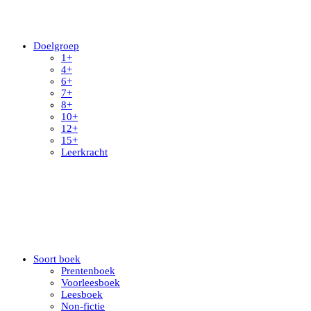
Doelgroep
1+
4+
6+
7+
8+
10+
12+
15+
Leerkracht
Soort boek
Prentenboek
Voorleesboek
Leesboek
Non-fictie