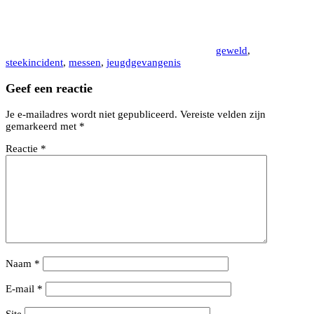
geweld
,
steekincident
,
messen
,
jeugdgevangenis
Geef een reactie
Je e-mailadres wordt niet gepubliceerd.
Vereiste velden zijn
gemarkeerd met
*
Reactie
*
Naam
*
E-mail
*
Site