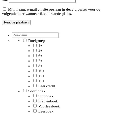
Mijn naam, e-mail en site opslaan in deze browser voor de
volgende keer wanneer ik een reactie plaats.
Doelgroep
1+
4+
6+
7+
8+
10+
12+
15+
Leerkracht
Soort boek
Stripboek
Prentenboek
Voorleesboek
Leesboek