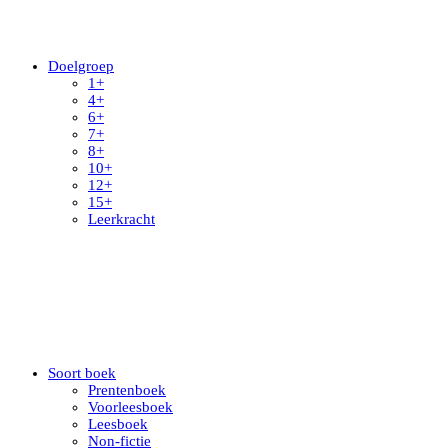
Doelgroep
1+
4+
6+
7+
8+
10+
12+
15+
Leerkracht
Soort boek
Prentenboek
Voorleesboek
Leesboek
Non-fictie