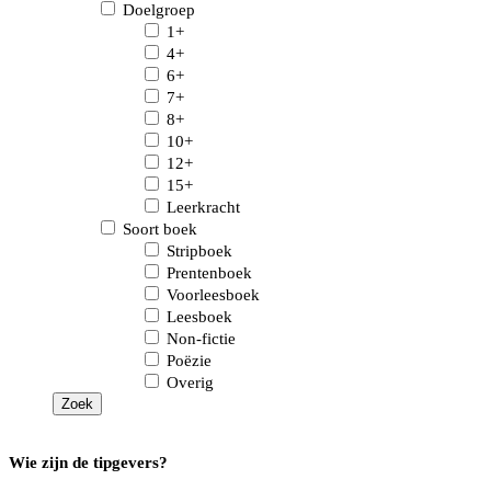
Doelgroep
1+
4+
6+
7+
8+
10+
12+
15+
Leerkracht
Soort boek
Stripboek
Prentenboek
Voorleesboek
Leesboek
Non-fictie
Poëzie
Overig
Wie zijn de tipgevers?