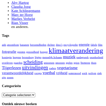
Aby Hartog
Claudia Jong
Kate Schlingemann
Marc ter Horst
Marlies Verhelst
Rian Visser
en anderen.
Tags
energie
aids
atoombom
bananen
beroemdheden
dichter
dino’s
encyclopedie
fabels
film
klimaatverandering
fotografie
geesten
gezondheid
honger
muziek
koningin
leugens
levensloop
lijstjes
menselijk lichaam
naslagwerk
onzekerheid
scheiding
overleven
paarden
seizoenen
smoezen
spelen
spion
Stotteren
thuis
uitvindingen
Tijgerlezen
vegetarisme
vaders
voetbal
verantwoordelijkheid
vrijheid
versjes
watersnood
werk
wolven
ziek
zijn
zonen
Categorieën
Categorieën
Ontdek nieuwe boeken