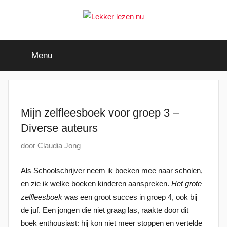
Ga
naar
de
Lekker
Ontdek
inhoud
de
Menu
leukste
lezen
kinderboeken
nu
Mijn zelfleesboek voor groep 3 –
Diverse auteurs
G
door
Claudia Jong
e
Als Schoolschrijver neem ik boeken mee naar scholen,
p
en zie ik welke boeken kinderen aanspreken.
Het grote
l
zelfleesboek
was een groot succes in groep 4, ook bij
a
de juf. Een jongen die niet graag las, raakte door dit
a
boek enthousiast: hij kon niet meer stoppen en vertelde
t