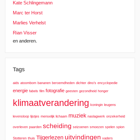
Kate Schlingemann
Marc ter Horst
Marlies Verhelst
Rian Visser
en anderen.
Tags
aids
atoombom
bananen
beroemdheden
dichter
dino’s
encyclopedie
energie
fotografie
fabels
film
geesten
gezondheid
honger
klimaatverandering
koningin
leugens
muziek
levensloop
lijstjes
menselijk lichaam
naslagwerk
onzekerheid
scheiding
overleven
paarden
seizoenen
smoezen
spelen
spion
uitvindingen
Tijgerlezen
Stotteren
thuis
vaders