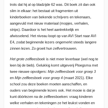
trots dat hij al op bladzijde 62 was. Dit boek zit dan ook
s
slim in elkaar: het bestaat uit fragmenten uit
t
kinderboeken van bekende schrijvers en tekenaars,
o
aangevuld met nieuw materiaal (mopjes, verhalen,
p
strips). Daardoor is het heel aantrekkelijk en
1
afwisselend. Het niveau loopt op van AVI Start naar AVI
6
E4, zodat beginnende lezers ongemerkt steeds langere
j
zinnen lezen. Zo groeit hun zelfvertrouwen.
a
n
Het grote zelflees
boek
is niet meer leverbaar (wel nog te
u
leen bij de bieb). Gelukkig komt uitgeverij Ploegsma met
a
twee nieuwe opvolgers:
Mijn zelfleesboek
voor groep 3
r
en
Mijn zelfleesboek voor
groep 4
(maart 2021). Elke
i
school zou deze boeken moeten aanschaffen, en
2
ouders van beginnende lezers ook. Het mooie is dat je
0
kunt dóórlezen na de zelfleesboeken: vraag kinderen
2
welke verhalen en tekeningen ze het leukst vonden en
1