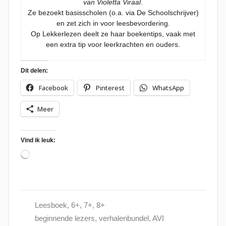
van Violetta Viraal
.
Ze bezoekt basisscholen (o.a. via De Schoolschrijver)
en zet zich in voor leesbevordering
.
Op Lekkerlezen deelt ze haar boekentips, vaak met
een extra tip voor leerkrachten en ouders.
Dit delen:
Facebook
Pinterest
WhatsApp
Meer
Vind ik leuk:
Aan
het
laden...
Leesboek
,
6+
,
7+
,
8+
beginnende lezers
,
verhalenbundel
,
AVI