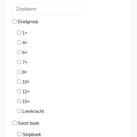
Doelgroep
1+
4+
6+
7+
8+
10+
12+
15+
Leerkracht
Soort boek
Stripboek