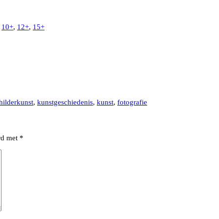
,
10+
,
12+
,
15+
hilderkunst
,
kunstgeschiedenis
,
kunst
,
fotografie
erd met
*