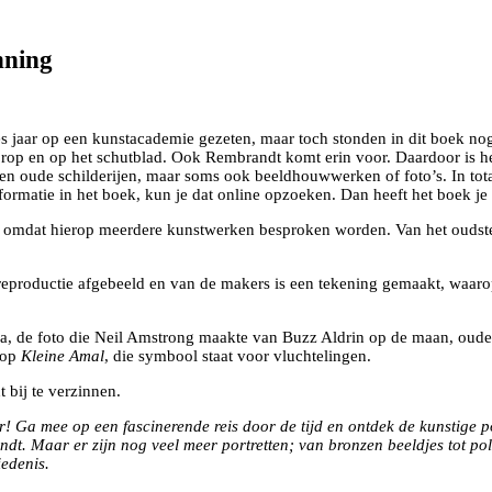
nning
 jaar op een kunstacademie gezeten, maar toch stonden in dit boek nog ve
rop en op het schutblad. Ook Rembrandt komt erin voor. Daardoor is he
en oude schilderijen, maar soms ook beeldhouwwerken of foto’s. In totaa
formatie in het boek, kun je dat online opzoeken. Dan heeft het boek je
t, omdat hierop meerdere kunstwerken besproken worden. Van het oudste 
reproductie afgebeeld en van de makers is een tekening gemaakt, waaro
a, de foto die Neil Amstrong maakte van Buzz Aldrin op de maan, oude f
pop
Kleine Amal
, die symbool staat voor vluchtelingen.
bij te verzinnen.
oor! Ga mee op een fascinerende reis door de tijd en ontdek de kunstige p
t. Maar er zijn nog veel meer portretten; van bronzen beeldjes tot polit
iedenis.