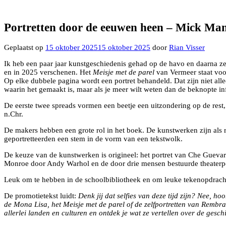
Portretten door de eeuwen heen – Mick Ma
Geplaatst op
15 oktober 2025
15 oktober 2025
door
Rian Visser
Ik heb een paar jaar kunstgeschiedenis gehad op de havo en daarna zes
en in 2025 verschenen. Het
Meisje met de parel
van Vermeer staat voo
Op elke dubbele pagina wordt een portret behandeld. Dat zijn niet alle
waarin het gemaakt is, maar als je meer wilt weten dan de beknopte in
De eerste twee spreads vormen een beetje een uitzondering op de res
n.Chr.
De makers hebben een grote rol in het boek. De kunstwerken zijn als 
geportretteerden een stem in de vorm van een tekstwolk.
De keuze van de kunstwerken is origineel: het portret van Che Guevar
Monroe door Andy Warhol en de door drie mensen bestuurde theater
Leuk om te hebben in de schoolbibliotheek en om leuke tekenopdracht 
De promotietekst luidt:
Denk jij dat selfies van deze tijd zijn? Nee, h
de Mona Lisa, het Meisje met de parel of de zelfportretten van Rembrand
allerlei landen en culturen en ontdek je wat ze vertellen over de gesch