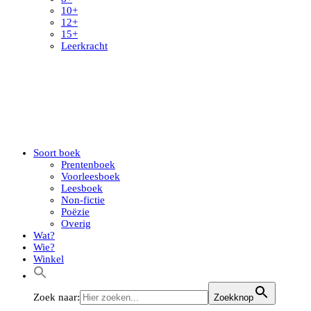
10+
12+
15+
Leerkracht
Soort boek
Prentenboek
Voorleesboek
Leesboek
Non-fictie
Poëzie
Overig
Wat?
Wie?
Winkel
Zoek naar:
Zoekknop