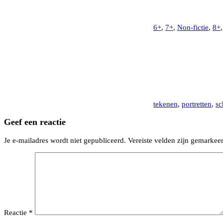
6+
,
7+
,
Non-fictie
,
8+
tekenen
,
portretten
,
sc
Geef een reactie
Je e-mailadres wordt niet gepubliceerd.
Vereiste velden zijn gemarke
Reactie
*