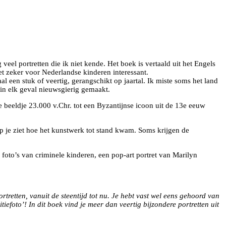
el portretten die ik niet kende. Het boek is vertaald uit het Engels
t zeker voor Nederlandse kinderen interessant.
l een stuk of veertig, gerangschikt op jaartal. Ik miste soms het land
 in elk geval nieuwsgierig gemaakt.
beeldje 23.000 v.Chr. tot een Byzantijnse icoon uit de 13e eeuw
p je ziet hoe het kunstwerk tot stand kwam. Soms krijgen de
oto’s van criminele kinderen, een pop-art portret van Marilyn
ortretten, vanuit de steentijd tot nu. Je hebt vast wel eens gehoord van
iefoto’! In dit boek vind je meer dan veertig bijzondere portretten uit