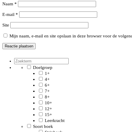
Naam
*
E-mail
*
Site
Mijn naam, e-mail en site opslaan in deze browser voor de volgend
Doelgroep
1+
4+
6+
7+
8+
10+
12+
15+
Leerkracht
Soort boek