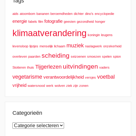
Tags
aids
atoombom
bananen
beroemdheden
dichter
dino’s
encyclopedie
energie
fotografie
fabels
film
geesten
gezondheid
honger
klimaatverandering
koningin
leugens
muziek
levensloop
lijstjes
menselijk lichaam
naslagwerk
onzekerheid
scheiding
overleven
paarden
seizoenen
smoezen
spelen
spion
uitvindingen
Tijgerlezen
Stotteren
thuis
vaders
vegetarisme
voetbal
verantwoordelijkheid
versjes
vrijheid
watersnood
werk
wolven
ziek zijn
zonen
Categorieën
Categorieën