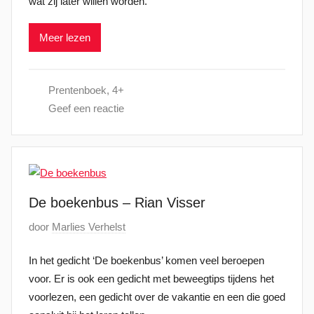
wat zij later willen worden.
l
a
Meer lezen
a
t
s
Prentenboek
,
4+
t
Geef een reactie
o
p
2
7
s
De boekenbus – Rian Visser
e
p
G
door
Marlies Verhelst
t
e
e
In het gedicht ‘De boekenbus’ komen veel beroepen
p
m
voor. Er is ook een gedicht met beweegtips tijdens het
l
b
voorlezen, een gedicht over de vakantie en een die goed
a
e