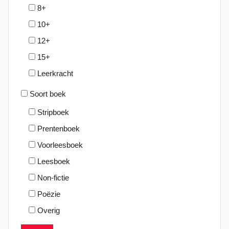
8+
10+
12+
15+
Leerkracht
Soort boek
Stripboek
Prentenboek
Voorleesboek
Leesboek
Non-fictie
Poëzie
Overig