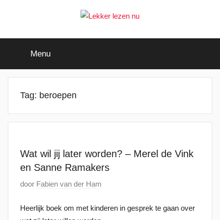
Ga
naar
de
Lekker
Ontdek
inhoud
de
Menu
leukste
lezen
kinderboeken
nu
Tag:
beroepen
Wat wil jij later worden? – Merel de Vink
en Sanne Ramakers
G
door
Fabien van der Ham
e
Heerlijk boek om met kinderen in gesprek te gaan over
p