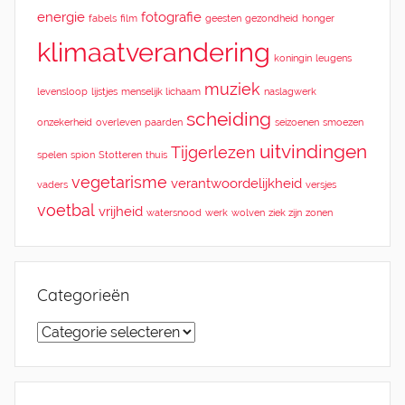
energie
fotografie
fabels
film
geesten
gezondheid
honger
klimaatverandering
koningin
leugens
muziek
levensloop
lijstjes
menselijk lichaam
naslagwerk
scheiding
onzekerheid
overleven
paarden
seizoenen
smoezen
uitvindingen
Tijgerlezen
spelen
spion
Stotteren
thuis
vegetarisme
verantwoordelijkheid
vaders
versjes
voetbal
vrijheid
watersnood
werk
wolven
ziek zijn
zonen
Categorieën
Categorieën