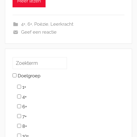
Meer lezen
t
o
p
4+
,
6+
,
Poëzie
,
Leerkracht
3
Geef een reactie
0
j
u
n
i
2
Doelgroep
0
1+
2
4+
1
6+
7+
8+
10+