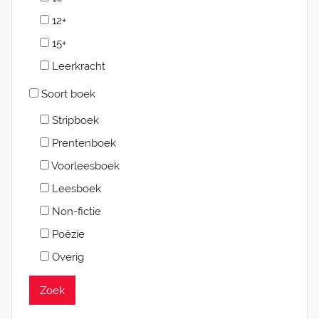
12+
15+
Leerkracht
Soort boek
Stripboek
Prentenboek
Voorleesboek
Leesboek
Non-fictie
Poëzie
Overig