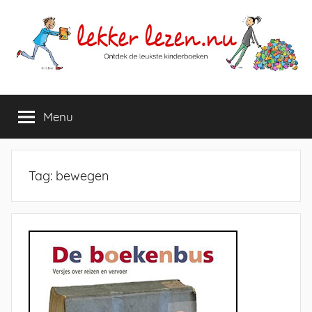
Ga
naar
de
inhoud
Lekker
Ontdek
de
Menu
lezen
leukste
kinderboeken
nu
Tag:
bewegen