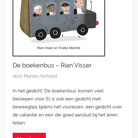
De boekenbus – Rian Visser
G
door
Marlies Verhelst
e
In het gedicht ‘De boekenbus’ komen veel
p
beroepen voor. Er is ook een gedicht met
l
beweegtips tijdens het voorlezen, een gedicht over
a
de vakantie en een die goed aansluit bij het leren
a
tellen.
t
s