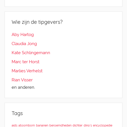
Wie zijn de tipgevers?
Aby Hartog
Claudia Jong
Kate Schlingemann
Marc ter Horst
Marlies Verhelst
Rian Visser
en anderen.
Tags
aids
atoombom
bananen
beroemdheden
dichter
dino’s
encyclopedie