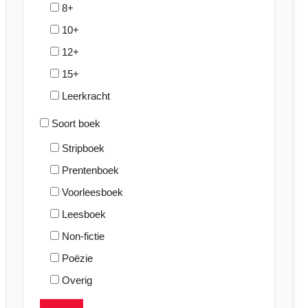
8+
10+
12+
15+
Leerkracht
Soort boek
Stripboek
Prentenboek
Voorleesboek
Leesboek
Non-fictie
Poëzie
Overig