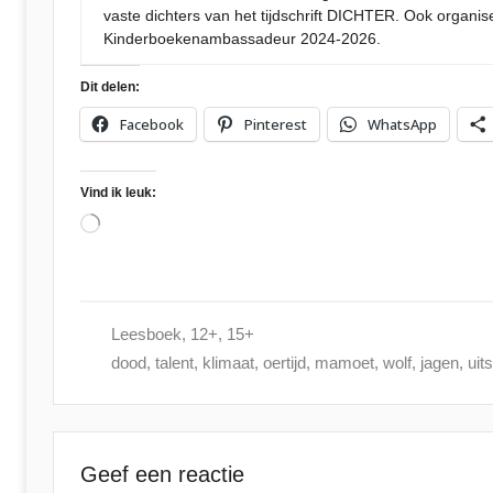
2
vaste dichters van het tijdschrift DICHTER. Ook organis
Kinderboekenambassadeur 2024-2026.
4
Dit delen:
Facebook
Pinterest
WhatsApp
Vind ik leuk:
Aan
het
laden...
Leesboek
,
12+
,
15+
dood
,
talent
,
klimaat
,
oertijd
,
mamoet
,
wolf
,
jagen
,
uit
Geef een reactie