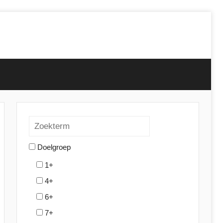
Doelgroep
1+
4+
6+
7+