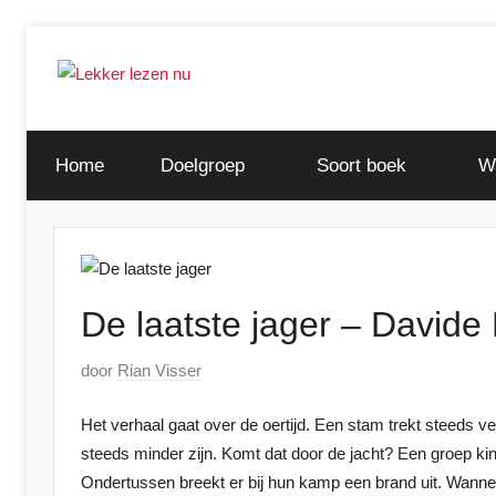
Ga
naar
de
Ontdek
Lekker
inhoud
de
Home
Doelgroep
Soort boek
W
leukste
lezen
kinderboeken
nu
De laatste jager – Davide
G
door
Rian Visser
e
Het verhaal gaat over de oertijd. Een stam trekt steeds 
p
steeds minder zijn. Komt dat door de jacht? Een groep kin
l
Ondertussen breekt er bij hun kamp een brand uit. Wannee
a