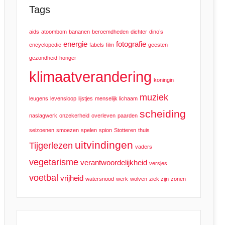
Tags
aids
atoombom
bananen
beroemdheden
dichter
dino’s
energie
fotografie
encyclopedie
fabels
film
geesten
gezondheid
honger
klimaatverandering
koningin
muziek
leugens
levensloop
lijstjes
menselijk lichaam
scheiding
naslagwerk
onzekerheid
overleven
paarden
seizoenen
smoezen
spelen
spion
Stotteren
thuis
uitvindingen
Tijgerlezen
vaders
vegetarisme
verantwoordelijkheid
versjes
voetbal
vrijheid
watersnood
werk
wolven
ziek zijn
zonen