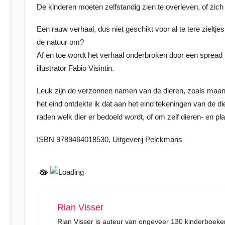
De kinderen moeten zelfstandig zien te overleven, of zich
a
t
Een rauw verhaal, dus niet geschikt voor al te tere zieltj
s
de natuur om?
t
Af en toe wordt het verhaal onderbroken door een spread m
o
illustrator Fabio Visintin.
p
2
Leuk zijn de verzonnen namen van de dieren, zoals maanh
7
het eind ontdekte ik dat aan het eind tekeningen van de 
j
raden welk dier er bedoeld wordt, of om zelf dieren- en p
a
n
ISBN 9789464018530, Uitgeverij Pelckmans
u
a
r
i
2
Rian Visser
0
Rian Visser is auteur van ongeveer 130 kinderboeken.