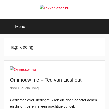
Ga
naar
de
Lekker
Ontdek
inhoud
de
Menu
leukste
lezen
kinderboeken
nu
Tag:
kleding
Ommouw me – Ted van Lieshout
G
door
Claudia Jong
e
Gedichten over kledingstukken die doen schaterlachen
p
en die ontroeren, in een prachtige bundel.
l