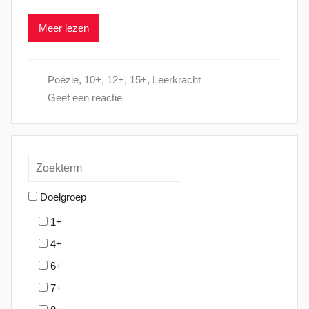
a
Meer lezen
a
t
s
Poëzie
,
10+
,
12+
,
15+
,
Leerkracht
t
Geef een reactie
o
p
7
a
p
r
Doelgroep
i
1+
l
4+
2
0
6+
2
7+
5