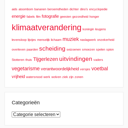
aids
atoombom
bananen
beroemdheden
dichter
dino’s
encyclopedie
energie
fotografie
fabels
film
geesten
gezondheid
honger
klimaatverandering
koningin
leugens
muziek
levensloop
lijstjes
menselijk lichaam
naslagwerk
onzekerheid
scheiding
overleven
paarden
seizoenen
smoezen
spelen
spion
uitvindingen
Tijgerlezen
Stotteren
thuis
vaders
vegetarisme
voetbal
verantwoordelijkheid
versjes
vrijheid
watersnood
werk
wolven
ziek zijn
zonen
Categorieën
Categorieën