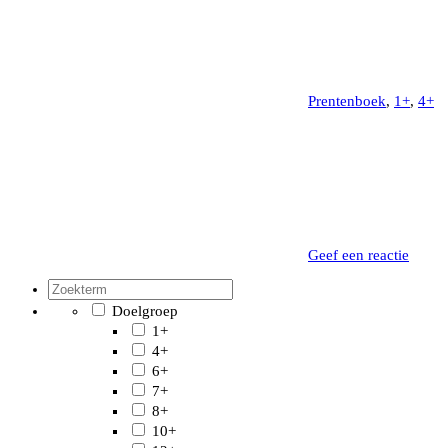
Prentenboek
,
1+
,
4+
Geef een reactie
Doelgroep
1+
4+
6+
7+
8+
10+