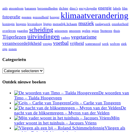
energie
aids
atoombom
bananen
beroemdheden
dichter
dino’s
encyclopedie
fabels
film
klimaatverandering
fotografie
geesten
gezondheid
honger
muziek
koningin
leugens
levensloop
lijstjes
menselijk lichaam
naslagwerk
onzekerheid
scheiding
overleven
paarden
seizoenen
smoezen
spelen
spion
Stotteren
thuis
uitvindingen
Tijgerlezen
vegetarisme
vaders
voetbal
verantwoordelijkheid
vrijheid
versjes
watersnood
werk
wolven
ziek
zijn
zonen
Categorieën
Categorieën
Ontdek nieuwe boeken
De woorden van
Timo – Tialda Hoogeveen
Grijs – Carlie van Tongeren
De
nacht van de bliksemregen – Myron van der Velden
Mijn
vader woont in het tuinhuis – Jacques Vriens
Vliegen als