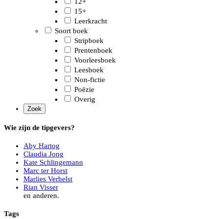
12+
15+
Leerkracht
Soort boek
Stripboek
Prentenboek
Voorleesboek
Leesboek
Non-fictie
Poëzie
Overig
Wie zijn de tipgevers?
Aby Hartog
Claudia Jong
Kate Schlingemann
Marc ter Horst
Marlies Verhelst
Rian Visser
en anderen.
Tags