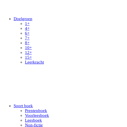
Doelgroep
1+
4+
6+
7+
8+
10+
12+
15+
Leerkracht
Soort boek
Prentenboek
Voorleesboek
Leesboek
Non-fictie