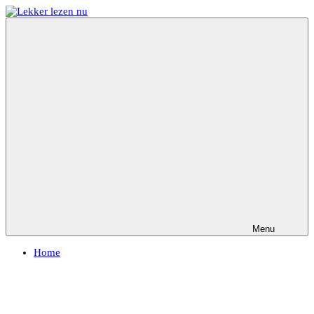
Ga
naar
Lekker
Ontdek
de
lezen
de
inhoud
nu
leukste
kinderboeken
Menu
Home