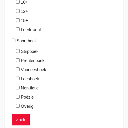
10+
1
12+
15+
Leerkracht
Soort boek
Stripboek
Prentenboek
Voorleesboek
Leesboek
Non-fictie
Poëzie
Overig