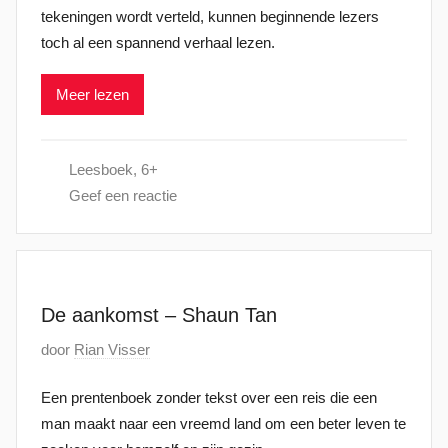
tekeningen wordt verteld, kunnen beginnende lezers
l
toch al een spannend verhaal lezen.
a
a
Meer lezen
t
s
t
Leesboek
,
6+
o
Geef een reactie
p
3
f
e
b
De aankomst – Shaun Tan
r
G
door
Rian Visser
u
e
a
Een prentenboek zonder tekst over een reis die een
p
r
man maakt naar een vreemd land om een beter leven te
l
i