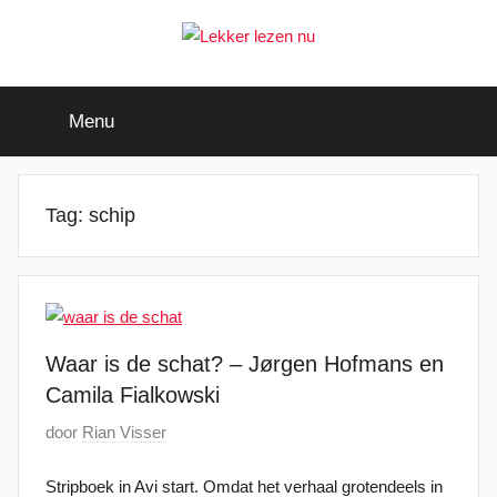
Ga
naar
de
Lekker
Ontdek
inhoud
de
Menu
leukste
lezen
kinderboeken
nu
Tag:
schip
Waar is de schat? – Jørgen Hofmans en
Camila Fialkowski
G
door
Rian Visser
e
Stripboek in Avi start. Omdat het verhaal grotendeels in
p