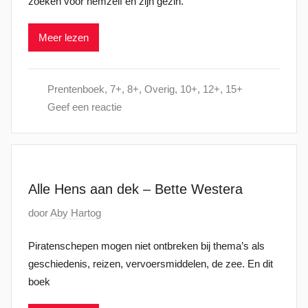
zoeken voor hemzelf en zijn gezin.
a
2
a
0
Meer lezen
t
2
s
1
t
Prentenboek
,
7+
,
8+
,
Overig
,
10+
,
12+
,
15+
o
Geef een reactie
p
1
3
j
a
Alle Hens aan dek – Bette Westera
n
G
door
Aby Hartog
u
e
a
Piratenschepen mogen niet ontbreken bij thema’s als
p
r
geschiedenis, reizen, vervoersmiddelen, de zee. En dit
l
i
boek
a
2
a
0