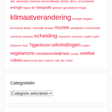
aids
atoombom
bananen
beroemdheden
dichter
dino’s
encyclopedie
energie
fotografie
fabels
film
geesten
gezondheid
honger
klimaatverandering
koningin
leugens
muziek
levensloop
lijstjes
menselijk lichaam
naslagwerk
onzekerheid
scheiding
overleven
paarden
seizoenen
smoezen
spelen
spion
uitvindingen
Tijgerlezen
Stotteren
thuis
vaders
vegetarisme
voetbal
verantwoordelijkheid
versjes
vrijheid
watersnood
werk
wolven
ziek zijn
zonen
Categorieën
Categorieën