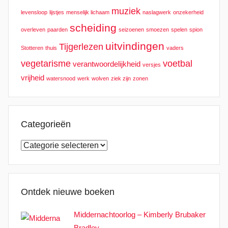
muziek
levensloop
lijstjes
menselijk lichaam
naslagwerk
onzekerheid
scheiding
overleven
paarden
seizoenen
smoezen
spelen
spion
uitvindingen
Tijgerlezen
Stotteren
thuis
vaders
vegetarisme
voetbal
verantwoordelijkheid
versjes
vrijheid
watersnood
werk
wolven
ziek zijn
zonen
Categorieën
Categorieën
Ontdek nieuwe boeken
Middernachtoorlog – Kimberly Brubaker
Bradley