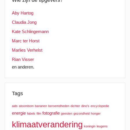
Aby Hartog
Claudia Jong
Kate Schlingemann
Marc ter Horst
Marlies Verhelst
Rian Visser
en anderen.
Tags
aids
atoombom
bananen
beroemdheden
dichter
dino’s
encyclopedie
energie
fotografie
fabels
film
geesten
gezondheid
honger
klimaatverandering
koningin
leugens