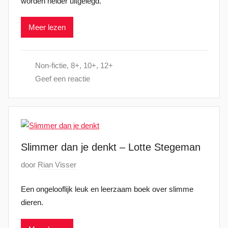
worden helder uitgelegd.
l
a
Meer lezen
a
t
s
Non-fictie
,
8+
,
10+
,
12+
t
Geef een reactie
o
p
1
5
o
Slimmer dan je denkt – Lotte Stegeman
k
t
G
door
Rian Visser
o
e
b
Een ongelooflijk leuk en leerzaam boek over slimme
p
e
dieren.
l
r
a
2