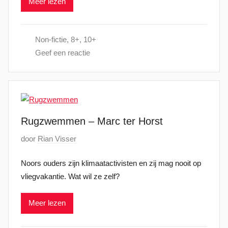
Meer lezen
a
0
t
2
s
5
Non-fictie
,
8+
,
10+
t
Geef een reactie
o
p
7
o
k
Rugzwemmen – Marc ter Horst
t
o
G
door
Rian Visser
b
e
e
Noors ouders zijn klimaatactivisten en zij mag nooit op
p
r
vliegvakantie. Wat wil ze zelf?
l
2
a
0
Meer lezen
a
2
t
4