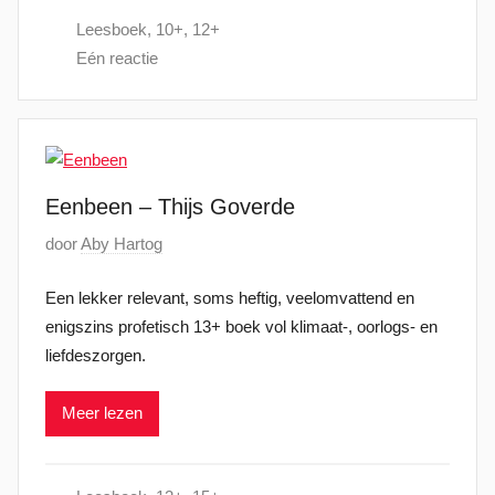
s
Leesboek
,
10+
,
12+
t
Eén reactie
o
p
2
7
j
Eenbeen – Thijs Goverde
u
l
G
door
Aby Hartog
i
e
2
Een lekker relevant, soms heftig, veelomvattend en
p
0
enigszins profetisch 13+ boek vol klimaat-, oorlogs- en
l
2
liefdeszorgen.
a
4
a
Meer lezen
t
s
t