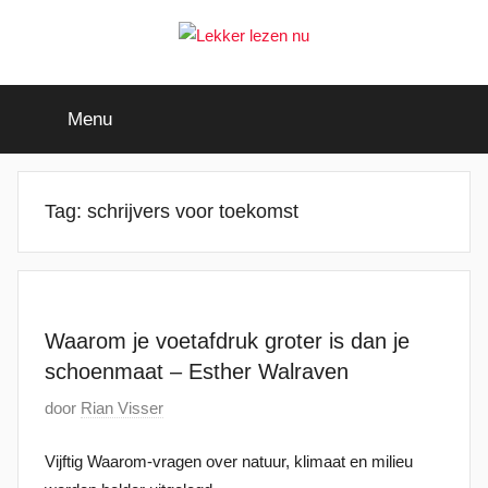
Ga
naar
de
Lekker
Ontdek
inhoud
de
Menu
leukste
lezen
kinderboeken
nu
Tag:
schrijvers voor toekomst
Waarom je voetafdruk groter is dan je
schoenmaat – Esther Walraven
G
door
Rian Visser
e
Vijftig Waarom-vragen over natuur, klimaat en milieu
p