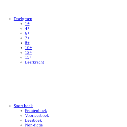
Doelgroep
1+
4+
6+
7+
8+
10+
12+
15+
Leerkracht
Soort boek
Prentenboek
Voorleesboek
Leesboek
Non-fictie