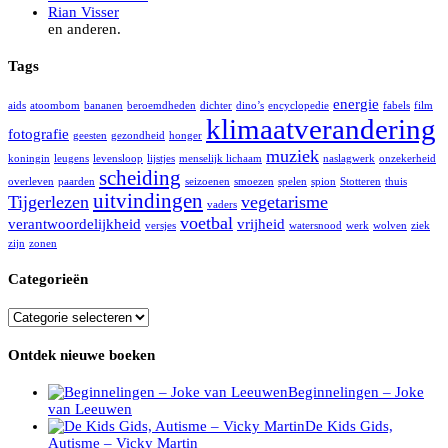
Rian Visser
en anderen.
Tags
energie
aids
atoombom
bananen
beroemdheden
dichter
dino’s
encyclopedie
fabels
film
klimaatverandering
fotografie
geesten
gezondheid
honger
muziek
koningin
leugens
levensloop
lijstjes
menselijk lichaam
naslagwerk
onzekerheid
scheiding
overleven
paarden
seizoenen
smoezen
spelen
spion
Stotteren
thuis
uitvindingen
Tijgerlezen
vegetarisme
vaders
voetbal
verantwoordelijkheid
vrijheid
versjes
watersnood
werk
wolven
ziek
zijn
zonen
Categorieën
Categorieën
Ontdek nieuwe boeken
Beginnelingen – Joke
van Leeuwen
De Kids Gids,
Autisme – Vicky Martin