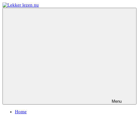
Ga
naar
Lekker
Ontdek
de
lezen
de
inhoud
nu
leukste
kinderboeken
Menu
Home