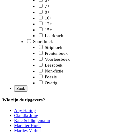
6+
7+
8+
10+
12+
15+
Leerkracht
Soort boek
Stripboek
Prentenboek
Voorleesboek
Leesboek
Non-fictie
Poëzie
Overig
Wie zijn de tipgevers?
Aby Hartog
Claudia Jong
Kate Schlingemann
Marc ter Horst
Marlies Verhelst