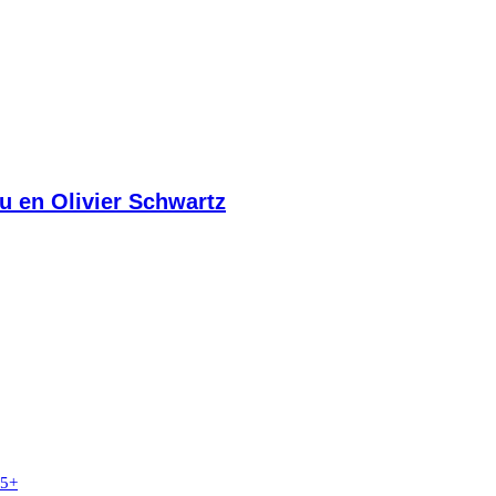
au en Olivier Schwartz
5+