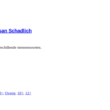
usan Schadlich
erschillende mensensoorten.
8+
,
Overig
,
10+
,
12+