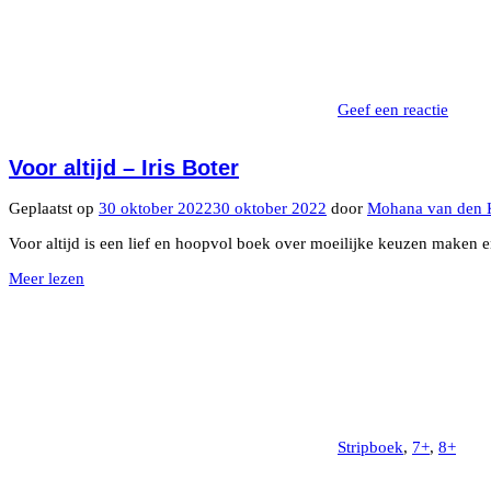
Geef een reactie
Voor altijd – Iris Boter
Geplaatst op
30 oktober 2022
30 oktober 2022
door
Mohana van den 
Voor altijd is een lief en hoopvol boek over moeilijke keuzen maken en
Meer lezen
Stripboek
,
7+
,
8+