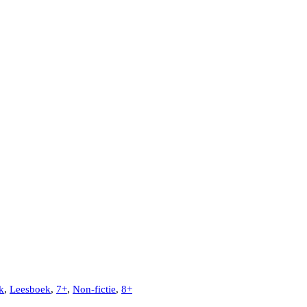
k
,
Leesboek
,
7+
,
Non-fictie
,
8+