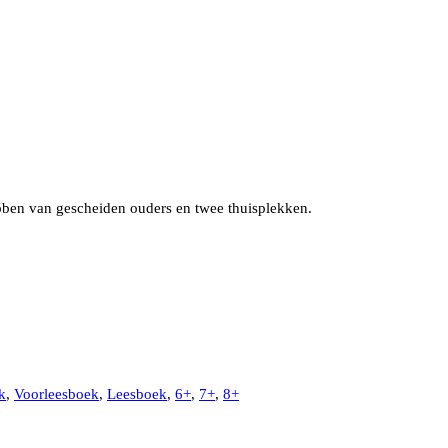
ben van gescheiden ouders en twee thuisplekken.
k
,
Voorleesboek
,
Leesboek
,
6+
,
7+
,
8+