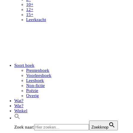
10+
12+
15+
Leerkracht
Soort boek
Prentenboek
Voorleesboek
Leesboek
Non-fictie
Poëzie
Overig
Wat?
Wie?
Winkel
Zoek naar:
Zoekknop