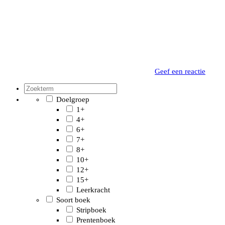
Geef een reactie
Doelgroep
1+
4+
6+
7+
8+
10+
12+
15+
Leerkracht
Soort boek
Stripboek
Prentenboek