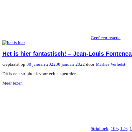
Geef een reactie
Het is hier fantastisch! – Jean-Louis Fontene
Geplaatst op
30 januari 2022
30 januari 2022
door
Marlies Verhelst
Dit is een stripboek voor echte speurders.
Meer lezen
Stripboek
,
10+
,
12+
,
1