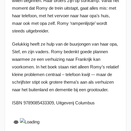
willen beginnen. Haar broers zijn op surfkamp. Vanaf het
0
moment dat Romy de trein uitstapt, gaat alles mis: met
2
haar telefoon, met het vervoer naar haar opa’s huis,
2
maar ook met opa zelf. Romy ‘rampenlijstje’ wordt
steeds uitgebreider.
Gelukkig heeft ze hulp van de buurjongen van haar opa,
Stef, en zijn vaders. Romy bedenkt goede plannen
waarmee ze een verhuizing naar Frankrijk kan
voorkomen. In het boek staan niet alleen Romy’s relatief
kleine problemen centraal – telefoon kwijt –- maar de
schrijfster stipt ook grotere thema’s aan als verhuizen
naar het buitenland en dementie bij een grootouder.
ISBN 9789085433309, Uitgeverij Columbus