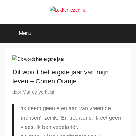
Ga
naar
de
Lekker
Ontdek
inhoud
de
Menu
leukste
lezen
kinderboeken
nu
Dit wordt het ergste jaar van mijn
leven – Corien Oranje
G
door
Marlies Verhelst
e
p
‘Ik neem geen eten aan van vreemde
l
mensen’, zei ik. ‘En trouwens, ik eet geen
a
vlees. Ik ben vegetariër.’
a