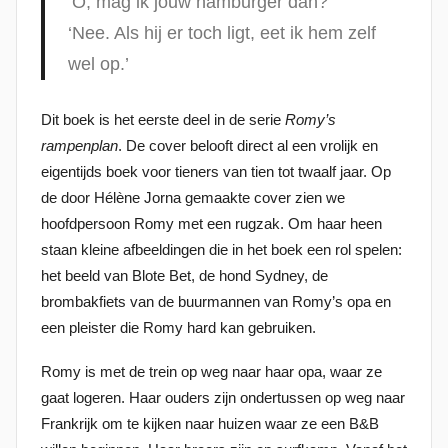
‘O, mag ik jouw hamburger dan?’
t
‘Nee. Als hij er toch ligt, eet ik hem zelf
s
wel op.’
t
o
p
Dit boek is het eerste deel in de serie
Romy’s
1
rampenplan
. De cover belooft direct al een vrolijk en
8
eigentijds boek voor tieners van tien tot twaalf jaar. Op
s
de door Hélène Jorna gemaakte cover zien we
e
hoofdpersoon Romy met een rugzak. Om haar heen
p
staan kleine afbeeldingen die in het boek een rol spelen:
t
het beeld van Blote Bet, de hond Sydney, de
e
brombakfiets van de buurmannen van Romy’s opa en
m
een pleister die Romy hard kan gebruiken.
b
Romy is met de trein op weg naar haar opa, waar ze
e
gaat logeren. Haar ouders zijn ondertussen op weg naar
r
Frankrijk om te kijken naar huizen waar ze een B&B
2