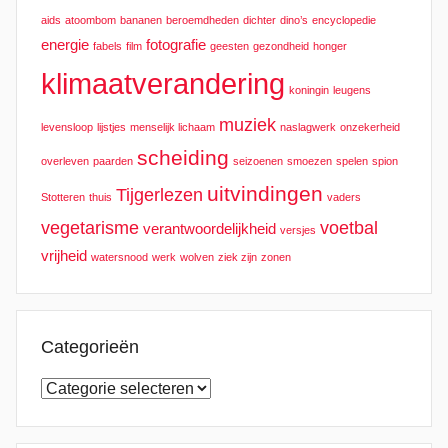
aids
atoombom
bananen
beroemdheden
dichter
dino’s
encyclopedie
energie
fotografie
fabels
film
geesten
gezondheid
honger
klimaatverandering
koningin
leugens
muziek
levensloop
lijstjes
menselijk lichaam
naslagwerk
onzekerheid
scheiding
overleven
paarden
seizoenen
smoezen
spelen
spion
uitvindingen
Tijgerlezen
Stotteren
thuis
vaders
vegetarisme
voetbal
verantwoordelijkheid
versjes
vrijheid
watersnood
werk
wolven
ziek zijn
zonen
Categorieën
Categorieën