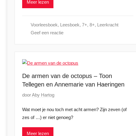
Meer lezen
a
2
a
5
t
Voorleesboek
,
Leesboek
,
7+
,
8+
,
Leerkracht
s
Geef een reactie
t
o
p
2
5
j
De armen van de octopus – Toon
a
Tellegen en Annemarie van Haeringen
n
G
door
Aby Hartog
u
e
a
Wat moet je nou toch met acht armen? Zijn zeven (of
p
r
zes of …) er niet genoeg?
l
i
a
2
Meer lezen
a