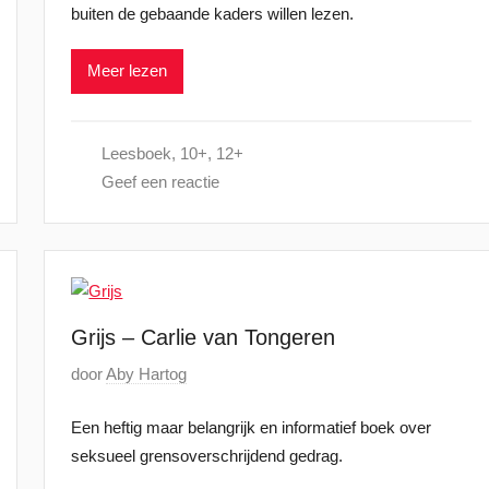
m
buiten de gebaande kaders willen lezen.
a
b
a
e
Meer lezen
t
r
s
2
t
0
Leesboek
,
10+
,
12+
o
2
Geef een reactie
p
5
1
m
e
i
2
Grijs – Carlie van Tongeren
0
G
door
Aby Hartog
2
e
5
Een heftig maar belangrijk en informatief boek over
p
seksueel grensoverschrijdend gedrag.
l
a