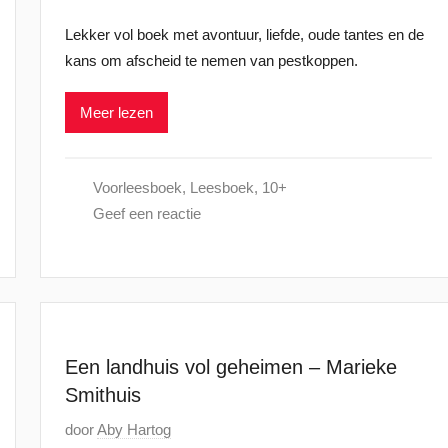
e
Lekker vol boek met avontuur, liefde, oude tantes en de
p
kans om afscheid te nemen van pestkoppen.
l
a
Meer lezen
a
t
s
Voorleesboek
,
Leesboek
,
10+
t
Geef een reactie
o
p
2
4
s
e
Een landhuis vol geheimen – Marieke
p
Smithuis
t
e
G
door
Aby Hartog