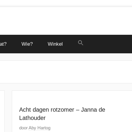
at?
Wie?
Winkel
Acht dagen rotzomer – Janna de
Lathouder
G
door
Aby Hartog