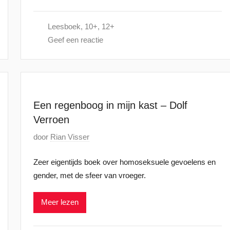
t
4
s
Leesboek
,
10+
,
12+
t
Geef een reactie
o
p
1
3
o
Een regenboog in mijn kast – Dolf
k
Verroen
t
o
G
door
Rian Visser
b
e
Zeer eigentijds boek over homoseksuele gevoelens en
e
p
gender, met de sfeer van vroeger.
r
l
2
a
Meer lezen
0
a
2
t
4