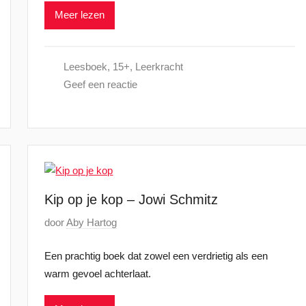
Meer lezen
a
t
s
Leesboek
,
15+
,
Leerkracht
t
Geef een reactie
o
p
2
5
j
a
n
Kip op je kop – Jowi Schmitz
u
G
door
Aby Hartog
a
e
r
Een prachtig boek dat zowel een verdrietig als een
p
i
warm gevoel achterlaat.
l
2
a
0