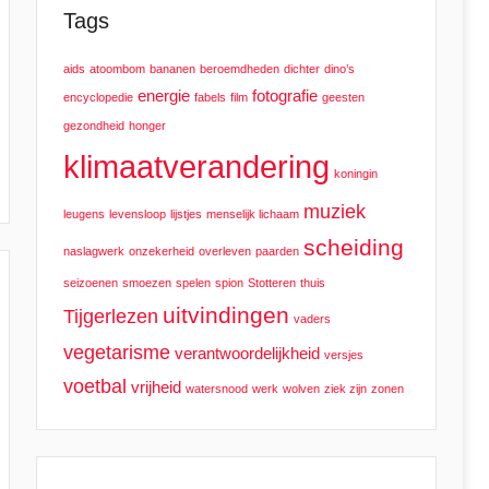
Tags
aids
atoombom
bananen
beroemdheden
dichter
dino’s
energie
fotografie
encyclopedie
fabels
film
geesten
gezondheid
honger
klimaatverandering
koningin
muziek
leugens
levensloop
lijstjes
menselijk lichaam
scheiding
naslagwerk
onzekerheid
overleven
paarden
seizoenen
smoezen
spelen
spion
Stotteren
thuis
uitvindingen
Tijgerlezen
vaders
vegetarisme
verantwoordelijkheid
versjes
voetbal
vrijheid
watersnood
werk
wolven
ziek zijn
zonen