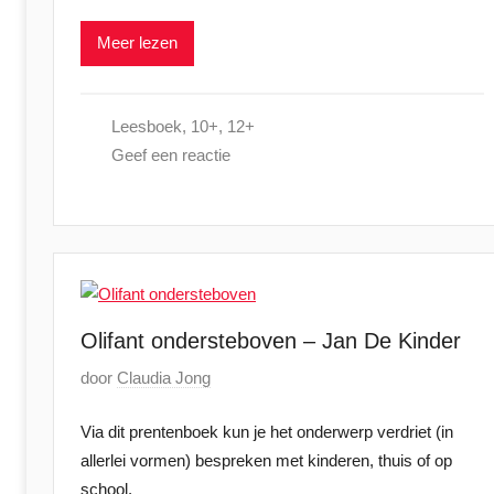
a
e
Meer lezen
a
r
t
2
s
0
Leesboek
,
10+
,
12+
t
2
Geef een reactie
o
5
p
1
1
m
e
i
Olifant ondersteboven – Jan De Kinder
2
G
door
Claudia Jong
0
e
2
Via dit prentenboek kun je het onderwerp verdriet (in
p
5
allerlei vormen) bespreken met kinderen, thuis of op
l
school.
a