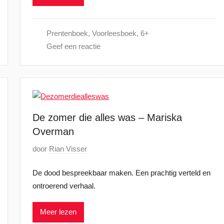
2
t
4
s
Prentenboek
,
Voorleesboek
,
6+
t
Geef een reactie
o
p
2
4
o
k
De zomer die alles was – Mariska
t
Overman
o
G
door
Rian Visser
b
e
e
De dood bespreekbaar maken. Een prachtig verteld en
p
r
ontroerend verhaal.
l
2
a
0
Meer lezen
a
2