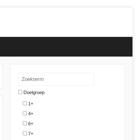
Doelgroep
1+
4+
6+
7+