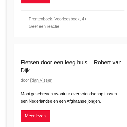
0
t
2
s
5
Prentenboek
,
Voorleesboek
,
4+
t
Geef een reactie
o
p
2
4
o
Fietsen door een leeg huis – Robert van
k
Dijk
t
o
G
door
Rian Visser
b
e
Mooi geschreven avontuur over vriendschap tussen
e
p
een Nederlandse en een Afghaanse jongen.
r
l
2
a
Meer lezen
0
a
2
t