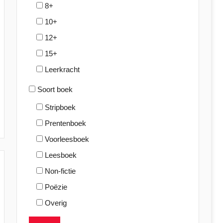
8+
10+
12+
15+
Leerkracht
Soort boek
Stripboek
Prentenboek
Voorleesboek
Leesboek
Non-fictie
Poëzie
Overig