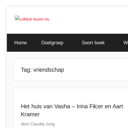
Ga
naar
de
Ontdek
Lekker
inhoud
de
Home
Doelgroep
Soort boek
W
leukste
lezen
kinderboeken
nu
Tag:
vriendschap
Het huis van Vasha – Irina Filcer en Aart
Kramer
G
door
Claudia Jong