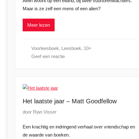
Aelin woont op een eiland, bij twee vuurtorenwachters.
p
r
Maar is ze zelf een mens of een alien?
l
i
a
2
Meer lezen
a
0
t
2
s
6
Voorleesboek
,
Leesboek
,
10+
t
Geef een reactie
o
p
2
4
s
e
Het laatste jaar – Matt Goodfellow
p
G
door
Rian Visser
t
e
e
Een krachtig en indringend verhaal over vriendschap en
p
m
de waarde van boeken.
l
b