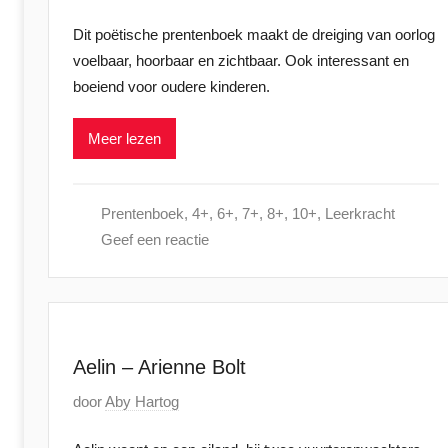
e
Dit poëtische prentenboek maakt de dreiging van oorlog
p
voelbaar, hoorbaar en zichtbaar. Ook interessant en
l
boeiend voor oudere kinderen.
a
a
Meer lezen
t
s
t
Prentenboek
,
4+
,
6+
,
7+
,
8+
,
10+
,
Leerkracht
o
Geef een reactie
p
2
9
j
a
Aelin – Arienne Bolt
n
G
door
Aby Hartog
u
e
a