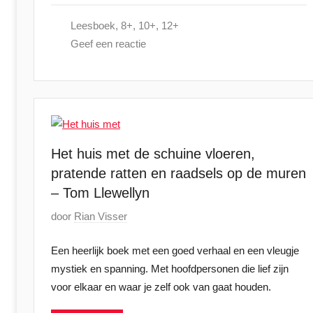
4
s
Leesboek
,
8+
,
10+
,
12+
t
Geef een reactie
o
p
1
8
o
k
Het huis met de schuine vloeren,
t
pratende ratten en raadsels op de muren
o
– Tom Llewellyn
b
e
G
door
Rian Visser
r
e
2
Een heerlijk boek met een goed verhaal en een vleugje
p
0
mystiek en spanning. Met hoofdpersonen die lief zijn
l
2
voor elkaar en waar je zelf ook van gaat houden.
a
4
a