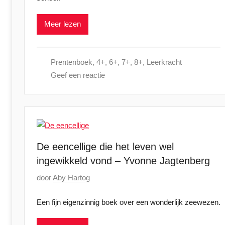
a
Meer lezen
t
s
t
Prentenboek
,
4+
,
6+
,
7+
,
8+
,
Leerkracht
o
Geef een reactie
p
3
1
j
a
n
De eencellige die het leven wel
u
ingewikkeld vond – Yvonne Jagtenberg
a
G
door
Aby Hartog
r
e
i
Een fijn eigenzinnig boek over een wonderlijk zeewezen.
p
2
l
0