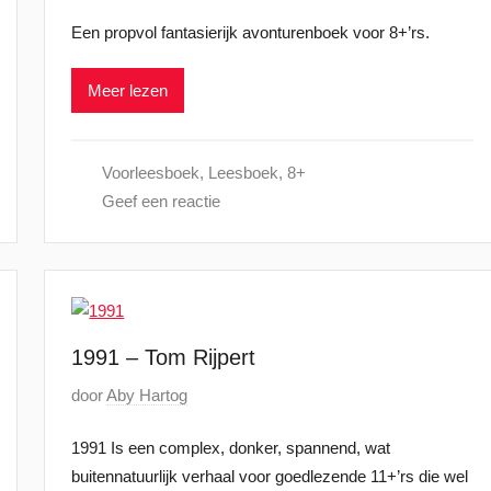
m
e
Een propvol fantasierijk avonturenboek voor 8+’rs.
b
p
e
l
Meer lezen
r
a
2
a
0
t
Voorleesboek
,
Leesboek
,
8+
2
s
Geef een reactie
5
t
o
p
2
4
s
1991 – Tom Rijpert
e
G
door
Aby Hartog
p
e
t
1991 Is een complex, donker, spannend, wat
p
e
buitennatuurlijk verhaal voor goedlezende 11+’rs die wel
l