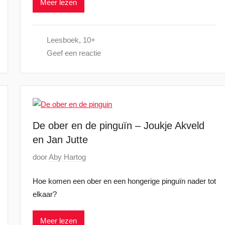
Meer lezen
a
2
t
5
s
Leesboek
,
10+
t
Geef een reactie
o
p
2
4
o
k
De ober en de pinguïn – Joukje Akveld
t
en Jan Jutte
o
G
door
Aby Hartog
b
e
e
Hoe komen een ober en een hongerige pinguïn nader tot
p
r
elkaar?
l
2
a
0
Meer lezen
a