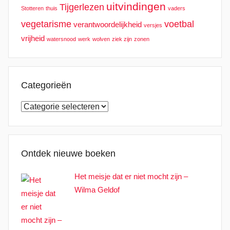
uitvindingen
Tijgerlezen
Stotteren
thuis
vaders
vegetarisme
voetbal
verantwoordelijkheid
versjes
vrijheid
watersnood
werk
wolven
ziek zijn
zonen
Categorieën
Categorieën
Ontdek nieuwe boeken
Het meisje dat er niet mocht zijn –
Wilma Geldof