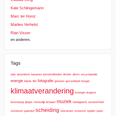
Kate Schlingemann
Marc ter Horst
Marlies Verhelst
Rian Visser
en anderen.
Tags
aids
atoombom
bananen
beroemdheden
dichter
dino’s
encyclopedie
energie
fotografie
fabels
film
geesten
gezondheid
honger
klimaatverandering
koningin
leugens
muziek
levensloop
lijstjes
menselijk lichaam
naslagwerk
onzekerheid
scheiding
overleven
paarden
seizoenen
smoezen
spelen
spion