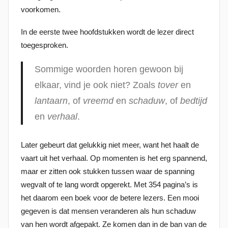
voorkomen.
s
t
In de eerste twee hoofdstukken wordt de lezer direct
o
toegesproken.
p
2
Sommige woorden horen gewoon bij
2
elkaar, vind je ook niet? Zoals
tover
en
j
lantaarn
, of
vreemd
en
schaduw
, of
bedtijd
a
en
verhaal
.
n
u
a
Later gebeurt dat gelukkig niet meer, want het haalt de
r
vaart uit het verhaal. Op momenten is het erg spannend,
i
maar er zitten ook stukken tussen waar de spanning
2
wegvalt of te lang wordt opgerekt. Met 354 pagina’s is
0
het daarom een boek voor de betere lezers. Een mooi
2
gegeven is dat mensen veranderen als hun schaduw
2
van hen wordt afgepakt. Ze komen dan in de ban van de