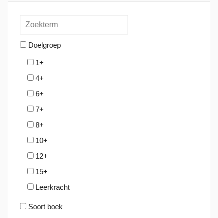
Doelgroep
1+
4+
6+
7+
8+
10+
12+
15+
Leerkracht
Soort boek