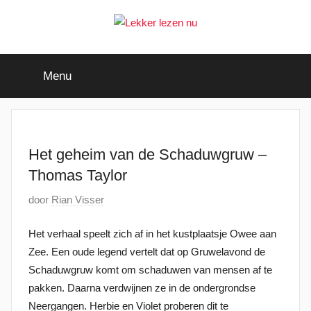
Ga
naar
de
Lekker
Ontdek
inhoud
de
Menu
leukste
lezen
kinderboeken
nu
Het geheim van de Schaduwgruw –
Thomas Taylor
G
door
Rian Visser
e
Het verhaal speelt zich af in het kustplaatsje Owee aan
p
Zee. Een oude legend vertelt dat op Gruwelavond de
l
Schaduwgruw komt om schaduwen van mensen af te
a
pakken. Daarna verdwijnen ze in de ondergrondse
a
Neergangen. Herbie en Violet proberen dit te
t