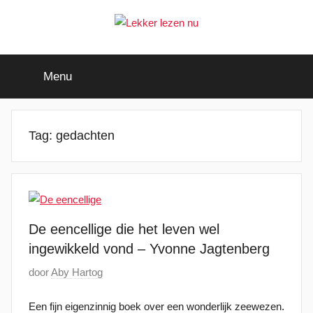
Ga
naar
de
Lekker
Ontdek
inhoud
de
Menu
leukste
lezen
kinderboeken
nu
Tag:
gedachten
De eencellige die het leven wel
ingewikkeld vond – Yvonne Jagtenberg
G
door
Aby Hartog
e
Een fijn eigenzinnig boek over een wonderlijk zeewezen.
p