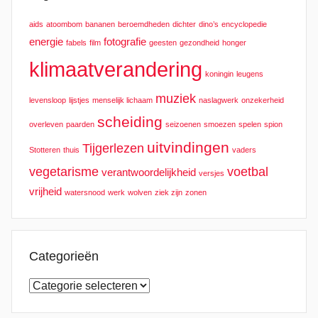
aids
atoombom
bananen
beroemdheden
dichter
dino’s
encyclopedie
energie
fotografie
fabels
film
geesten
gezondheid
honger
klimaatverandering
koningin
leugens
muziek
levensloop
lijstjes
menselijk lichaam
naslagwerk
onzekerheid
scheiding
overleven
paarden
seizoenen
smoezen
spelen
spion
uitvindingen
Tijgerlezen
Stotteren
thuis
vaders
vegetarisme
voetbal
verantwoordelijkheid
versjes
vrijheid
watersnood
werk
wolven
ziek zijn
zonen
Categorieën
Categorieën