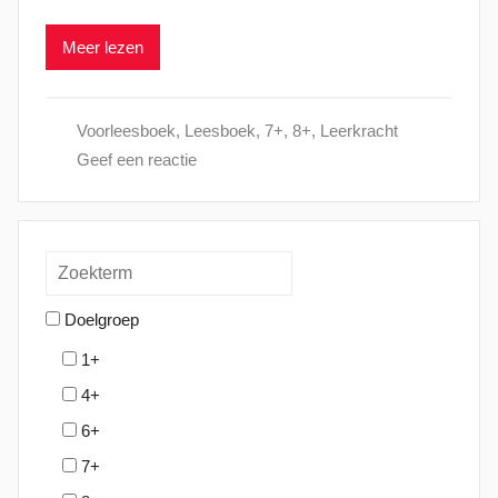
l
Meer lezen
a
a
t
Voorleesboek
,
Leesboek
,
7+
,
8+
,
Leerkracht
s
Geef een reactie
t
o
p
2
5
j
Doelgroep
a
1+
n
4+
u
a
6+
r
7+
i