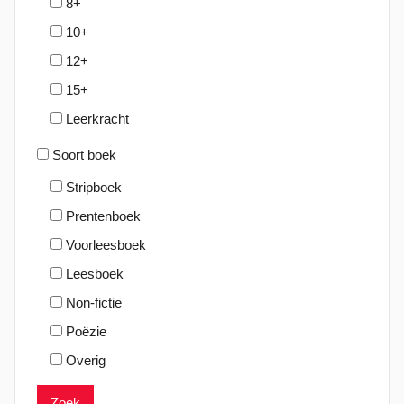
8+
2
10+
0
2
12+
5
15+
Leerkracht
Soort boek
Stripboek
Prentenboek
Voorleesboek
Leesboek
Non-fictie
Poëzie
Overig