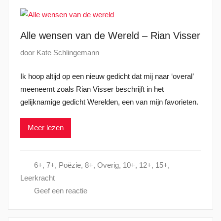
e
c
Alle wensen van de Wereld – Rian Visser
e
m
G
door
Kate Schlingemann
b
e
e
Ik hoop altijd op een nieuw gedicht dat mij naar ‘overal’
p
r
meeneemt zoals Rian Visser beschrijft in het
l
2
gelijknamige gedicht Werelden, een van mijn favorieten.
a
0
a
2
Meer lezen
t
2
s
t
6+
,
7+
,
Poëzie
,
8+
,
Overig
,
10+
,
12+
,
15+
,
o
Leerkracht
p
Geef een reactie
1
0
j