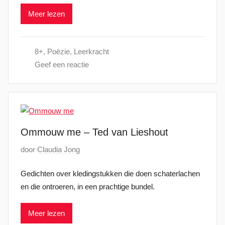
l
Meer lezen
a
a
t
8+
,
Poëzie
,
Leerkracht
s
Geef een reactie
t
o
p
2
9
Ommouw me – Ted van Lieshout
o
k
G
door
Claudia Jong
t
e
o
Gedichten over kledingstukken die doen schaterlachen
p
b
en die ontroeren, in een prachtige bundel.
l
e
a
r
Meer lezen
a
2