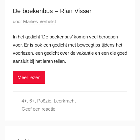
j
De boekenbus – Rian Visser
u
n
G
door
Marlies Verhelst
i
e
2
In het gedicht ‘De boekenbus’ komen veel beroepen
p
0
voor. Er is ook een gedicht met beweegtips tijdens het
l
2
voorlezen, een gedicht over de vakantie en een die goed
a
2
aansluit bij het leren tellen.
a
t
Meer lezen
s
t
o
4+
,
6+
,
Poëzie
,
Leerkracht
p
Geef een reactie
3
0
j
u