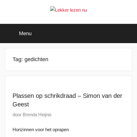
Ga
naar
de
Lekker
Ontdek
inhoud
de
Menu
leukste
lezen
kinderboeken
nu
Tag:
gedichten
Plassen op schrikdraad – Simon van der
Geest
G
door
Brenda Heijnis
e
Horizinnen voor het oprapen
p