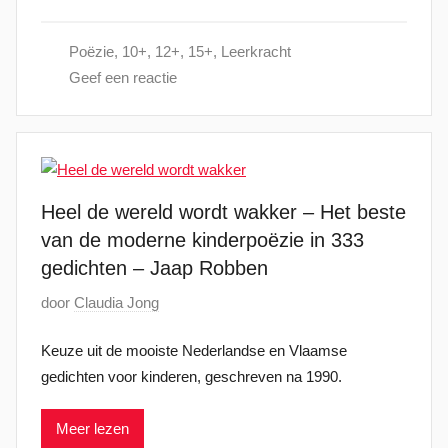
t
0
s
2
Poëzie
,
10+
,
12+
,
15+
,
Leerkracht
t
5
Geef een reactie
o
p
7
a
p
Heel de wereld wordt wakker – Het beste
r
van de moderne kinderpoëzie in 333
i
l
gedichten – Jaap Robben
2
G
door
Claudia Jong
0
e
2
Keuze uit de mooiste Nederlandse en Vlaamse
p
5
gedichten voor kinderen, geschreven na 1990.
l
a
Meer lezen
a