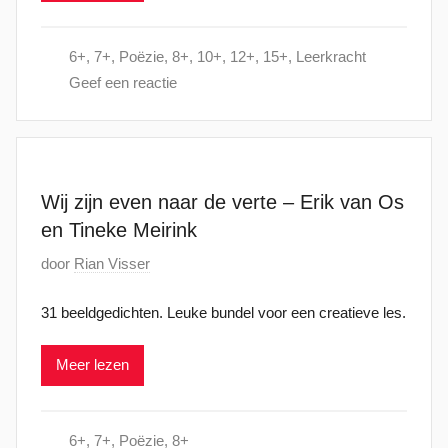
t
s
6+
,
7+
,
Poëzie
,
8+
,
10+
,
12+
,
15+
,
Leerkracht
t
Geef een reactie
o
p
1
3
a
Wij zijn even naar de verte – Erik van Os
u
en Tineke Meirink
g
G
door
Rian Visser
u
e
s
31 beeldgedichten. Leuke bundel voor een creatieve les.
p
t
l
u
Meer lezen
a
s
a
2
t
0
6+
,
7+
,
Poëzie
,
8+
s