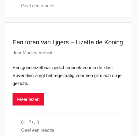
2
Geef een reactie
t
4
o
p
2
8
Een toren van tijgers – Lizette de Koning
j
G
door
Marlies Verhelst
u
e
l
Een goed inzetbaar gedichtenboek voor in de klas.
p
i
Bovendien zorgt het regelmatig voor een glimlach op je
l
2
gezicht.
a
0
a
2
Meer lezen
t
4
s
t
6+
,
7+
,
8+
o
Geef een reactie
p