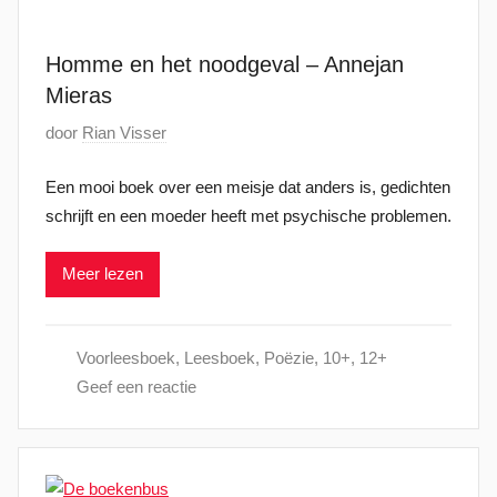
u
n
Homme en het noodgeval – Annejan
i
Mieras
2
G
door
Rian Visser
0
e
2
Een mooi boek over een meisje dat anders is, gedichten
p
2
schrijft en een moeder heeft met psychische problemen.
l
a
Meer lezen
a
t
s
Voorleesboek
,
Leesboek
,
Poëzie
,
10+
,
12+
t
Geef een reactie
o
p
3
0