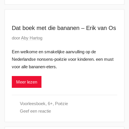
9
m
a
a
Dat boek met die bananen – Erik van Os
r
G
door
Aby Hartog
t
e
2
Een welkome en smakelijke aanvulling op de
p
0
Nederlandse nonsens-poëzie voor kinderen. een must
l
2
voor alle bananen-eters.
a
4
a
Meer lezen
t
s
t
Voorleesboek
,
6+
,
Poëzie
o
Geef een reactie
p
6
d