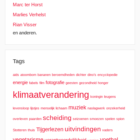
Marc ter Horst
Marlies Verhelst
Rian Visser
en anderen.
Tags
aids
atoombom
bananen
beroemdheden
dichter
dino’s
encyclopedie
energie
fotografie
fabels
film
geesten
gezondheid
honger
klimaatverandering
koningin
leugens
muziek
levensloop
lijstjes
menselijk lichaam
naslagwerk
onzekerheid
scheiding
overleven
paarden
seizoenen
smoezen
spelen
spion
uitvindingen
Tijgerlezen
Stotteren
thuis
vaders
vegetarisme
voetbal
verantwoordelijkheid