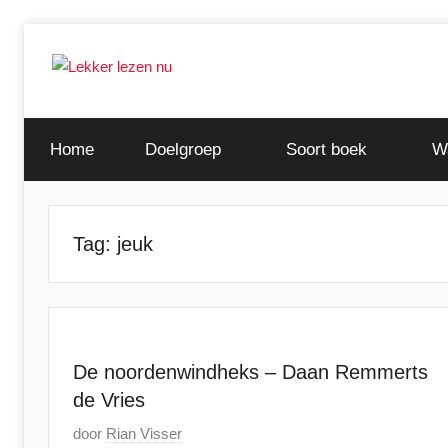
Ga
naar
de
Ontdek
Lekker
inhoud
de
Home
Doelgroep
Soort boek
W
leukste
lezen
kinderboeken
nu
Tag:
jeuk
De noordenwindheks – Daan Remmerts
de Vries
G
door
Rian Visser