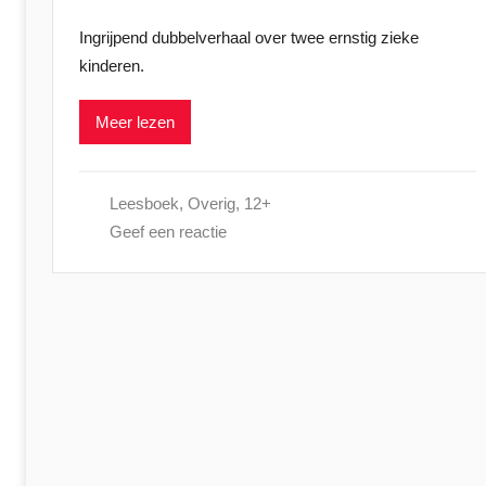
e
Ingrijpend dubbelverhaal over twee ernstig zieke
p
kinderen.
l
a
Meer lezen
a
t
s
Leesboek
,
Overig
,
12+
t
Geef een reactie
o
p
1
1
m
e
i
2
0