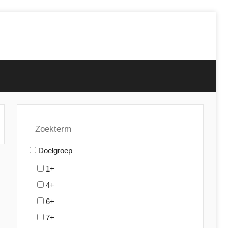
Doelgroep
1+
4+
6+
7+