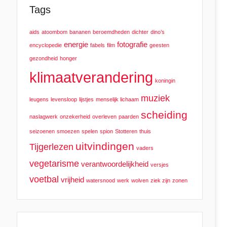
Tags
aids
atoombom
bananen
beroemdheden
dichter
dino’s
energie
fotografie
encyclopedie
fabels
film
geesten
gezondheid
honger
klimaatverandering
koningin
muziek
leugens
levensloop
lijstjes
menselijk lichaam
scheiding
naslagwerk
onzekerheid
overleven
paarden
seizoenen
smoezen
spelen
spion
Stotteren
thuis
uitvindingen
Tijgerlezen
vaders
vegetarisme
verantwoordelijkheid
versjes
voetbal
vrijheid
watersnood
werk
wolven
ziek zijn
zonen