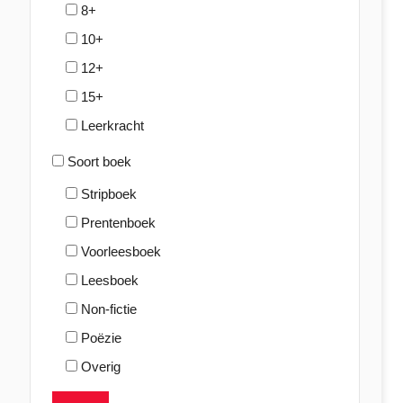
8+
10+
12+
15+
Leerkracht
Soort boek
Stripboek
Prentenboek
Voorleesboek
Leesboek
Non-fictie
Poëzie
Overig