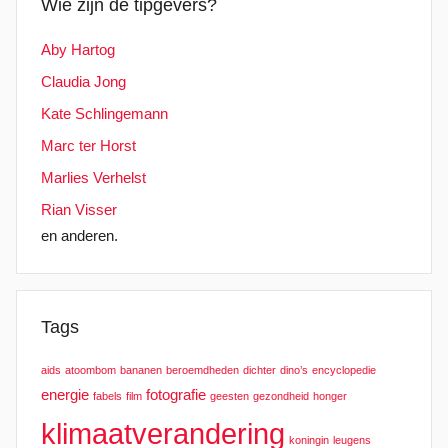
Wie zijn de tipgevers?
Aby Hartog
Claudia Jong
Kate Schlingemann
Marc ter Horst
Marlies Verhelst
Rian Visser
en anderen.
Tags
aids
atoombom
bananen
beroemdheden
dichter
dino’s
encyclopedie
energie
fotografie
fabels
film
geesten
gezondheid
honger
klimaatverandering
koningin
leugens