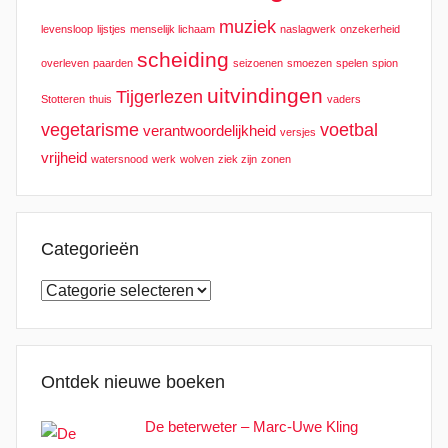
muziek
levensloop
lijstjes
menselijk lichaam
naslagwerk
onzekerheid
scheiding
overleven
paarden
seizoenen
smoezen
spelen
spion
uitvindingen
Tijgerlezen
Stotteren
thuis
vaders
vegetarisme
voetbal
verantwoordelijkheid
versjes
vrijheid
watersnood
werk
wolven
ziek zijn
zonen
Categorieën
Categorieën
Ontdek nieuwe boeken
De beterweter – Marc-Uwe Kling