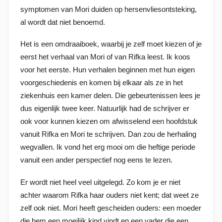
symptomen van Mori duiden op hersenvliesontsteking,
s
al wordt dat niet benoemd.
t
o
Het is een omdraaiboek, waarbij je zelf moet kiezen of je
p
eerst het verhaal van Mori of van Rifka leest. Ik koos
1
voor het eerste. Hun verhalen beginnen met hun eigen
1
voorgeschiedenis en komen bij elkaar als ze in het
m
ziekenhuis een kamer delen. Die gebeurtenissen lees je
e
dus eigenlijk twee keer. Natuurlijk had de schrijver er
i
ook voor kunnen kiezen om afwisselend een hoofdstuk
2
vanuit Rifka en Mori te schrijven. Dan zou de herhaling
0
wegvallen. Ik vond het erg mooi om die heftige periode
2
vanuit een ander perspectief nog eens te lezen.
2
Er wordt niet heel veel uitgelegd. Zo kom je er niet
achter waarom Rifka haar ouders niet kent; dat weet ze
zelf ook niet. Mori heeft gescheiden ouders: een moeder
die hem een moeilijk kind vindt en een vader die een