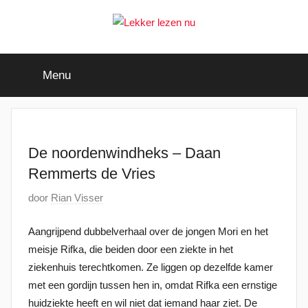
Ga
naar
de
Lekker
Ontdek
inhoud
de
Menu
leukste
lezen
kinderboeken
nu
De noordenwindheks – Daan
Remmerts de Vries
G
door
Rian Visser
e
Aangrijpend dubbelverhaal over de jongen Mori en het
p
meisje Rifka, die beiden door een ziekte in het
l
ziekenhuis terechtkomen. Ze liggen op dezelfde kamer
a
met een gordijn tussen hen in, omdat Rifka een ernstige
a
huidziekte heeft en wil niet dat iemand haar ziet. De
t