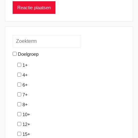
Doelgroep
1+
4+
6+
7+
8+
10+
12+
15+