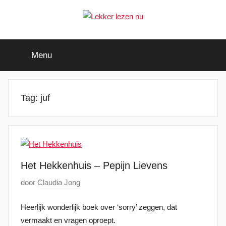
Ga
naar
de
Lekker
Ontdek
inhoud
de
Menu
leukste
lezen
kinderboeken
nu
Tag:
juf
Het Hekkenhuis – Pepijn Lievens
G
door
Claudia Jong
e
Heerlijk wonderlijk boek over ‘sorry’ zeggen, dat
p
vermaakt en vragen oproept.
l