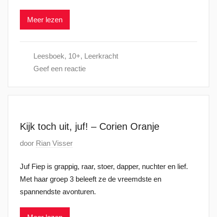
a
Meer lezen
a
t
s
Leesboek
,
10+
,
Leerkracht
t
Geef een reactie
o
p
1
5
j
Kijk toch uit, juf! – Corien Oranje
a
G
door
Rian Visser
n
e
u
Juf Fiep is grappig, raar, stoer, dapper, nuchter en lief.
p
a
Met haar groep 3 beleeft ze de vreemdste en
l
r
spannendste avonturen.
a
i
a
2