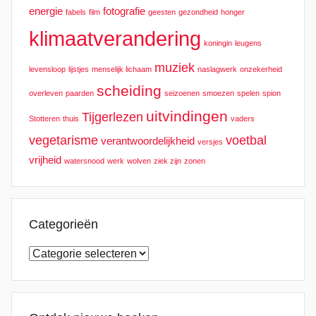
energie
fotografie
fabels
film
geesten
gezondheid
honger
klimaatverandering
koningin
leugens
muziek
levensloop
lijstjes
menselijk lichaam
naslagwerk
onzekerheid
scheiding
overleven
paarden
seizoenen
smoezen
spelen
spion
uitvindingen
Tijgerlezen
Stotteren
thuis
vaders
vegetarisme
voetbal
verantwoordelijkheid
versjes
vrijheid
watersnood
werk
wolven
ziek zijn
zonen
Categorieën
Categorieën