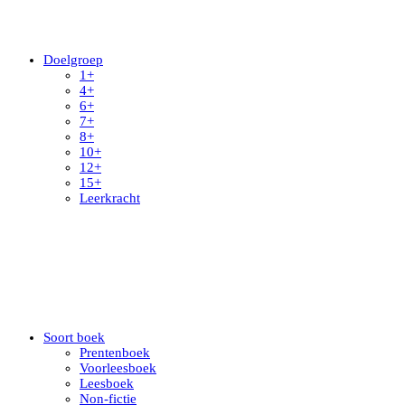
Doelgroep
1+
4+
6+
7+
8+
10+
12+
15+
Leerkracht
Soort boek
Prentenboek
Voorleesboek
Leesboek
Non-fictie