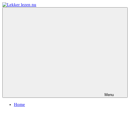
Ga
naar
Lekker
Ontdek
de
lezen
de
inhoud
nu
leukste
kinderboeken
Menu
Home