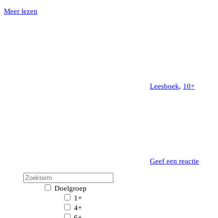
Meer lezen
Leesboek
,
10+
Geef een reactie
Doelgroep
1+
4+
6+