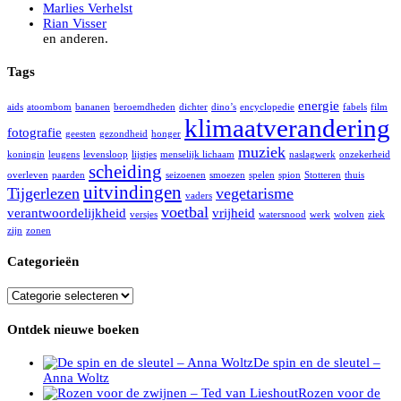
Marlies Verhelst
Rian Visser
en anderen.
Tags
energie
aids
atoombom
bananen
beroemdheden
dichter
dino’s
encyclopedie
fabels
film
klimaatverandering
fotografie
geesten
gezondheid
honger
muziek
koningin
leugens
levensloop
lijstjes
menselijk lichaam
naslagwerk
onzekerheid
scheiding
overleven
paarden
seizoenen
smoezen
spelen
spion
Stotteren
thuis
uitvindingen
Tijgerlezen
vegetarisme
vaders
voetbal
verantwoordelijkheid
vrijheid
versjes
watersnood
werk
wolven
ziek
zijn
zonen
Categorieën
Categorieën
Ontdek nieuwe boeken
De spin en de sleutel –
Anna Woltz
Rozen voor de