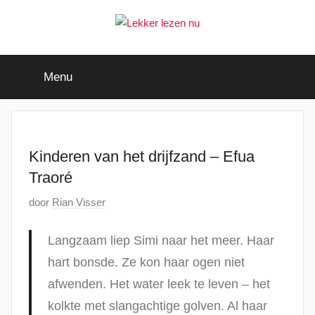
Ga
naar
de
Lekker
Ontdek
inhoud
de
Menu
leukste
lezen
kinderboeken
nu
Kinderen van het drijfzand – Efua
Traoré
G
door
Rian Visser
e
p
Langzaam liep Simi naar het meer. Haar
l
hart bonsde. Ze kon haar ogen niet
a
afwenden. Het water leek te leven – het
a
kolkte met slangachtige golven. Al haar
t