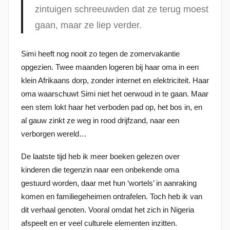
zintuigen schreeuwden dat ze terug moest
s
gaan, maar ze liep verder.
t
o
p
Simi heeft nog nooit zo tegen de zomervakantie
2
opgezien. Twee maanden logeren bij haar oma in een
4
klein Afrikaans dorp, zonder internet en elektriciteit. Haar
s
oma waarschuwt Simi niet het oerwoud in te gaan. Maar
e
een stem lokt haar het verboden pad op, het bos in, en
p
al gauw zinkt ze weg in rood drijfzand, naar een
t
verborgen wereld…
e
De laatste tijd heb ik meer boeken gelezen over
m
kinderen die tegenzin naar een onbekende oma
b
gestuurd worden, daar met hun ‘wortels’ in aanraking
e
komen en familiegeheimen ontrafelen. Toch heb ik van
r
dit verhaal genoten. Vooral omdat het zich in Nigeria
2
afspeelt en er veel culturele elementen inzitten.
0