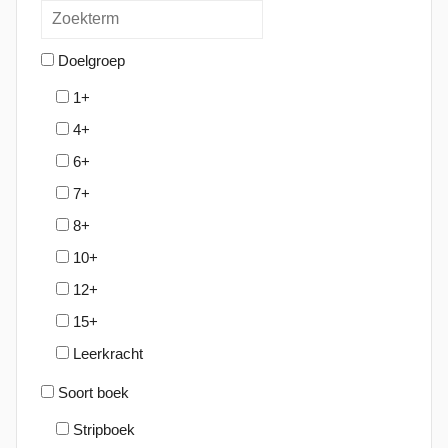
Doelgroep
1+
4+
6+
7+
8+
10+
12+
15+
Leerkracht
Soort boek
Stripboek