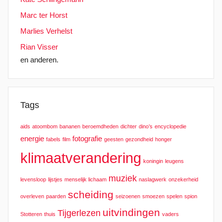
Marc ter Horst
Marlies Verhelst
Rian Visser
en anderen.
Tags
aids
atoombom
bananen
beroemdheden
dichter
dino’s
encyclopedie
energie
fotografie
fabels
film
geesten
gezondheid
honger
klimaatverandering
koningin
leugens
muziek
levensloop
lijstjes
menselijk lichaam
naslagwerk
onzekerheid
scheiding
overleven
paarden
seizoenen
smoezen
spelen
spion
uitvindingen
Tijgerlezen
Stotteren
thuis
vaders