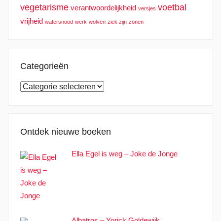
vegetarisme
voetbal
verantwoordelijkheid
versjes
vrijheid
watersnood
werk
wolven
ziek zijn
zonen
Categorieën
Categorieën
Ontdek nieuwe boeken
Ella Egel is weg – Joke de Jonge
Albatros – Yorick Goldewijk