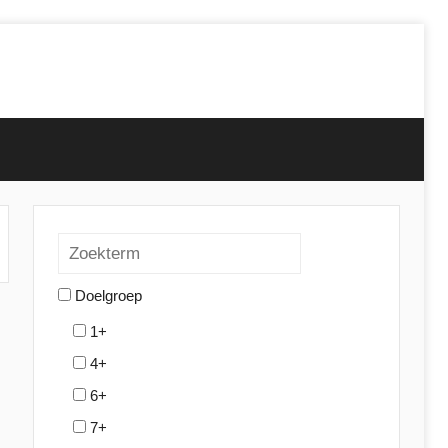
Doelgroep
1+
4+
6+
7+