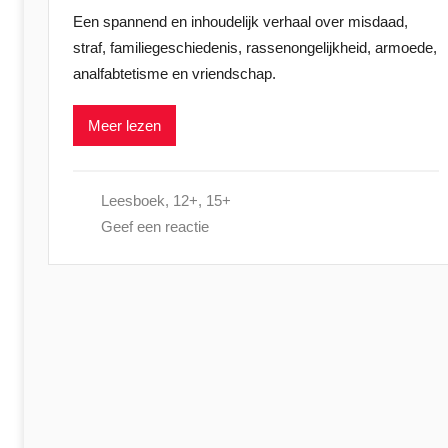
Een spannend en inhoudelijk verhaal over misdaad,
p
straf, familiegeschiedenis, rassenongelijkheid, armoede,
l
analfabtetisme en vriendschap.
a
a
Meer lezen
t
s
t
Leesboek
,
12+
,
15+
o
Geef een reactie
p
1
9
j
u
l
i
2
0