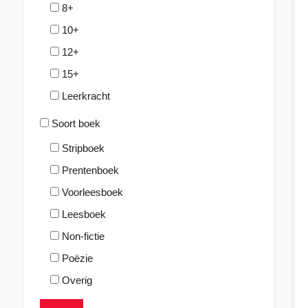
8+
10+
12+
15+
Leerkracht
Soort boek
Stripboek
Prentenboek
Voorleesboek
Leesboek
Non-fictie
Poëzie
Overig