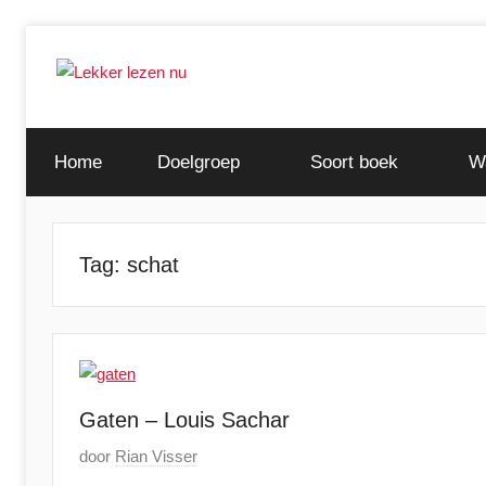
Ga
naar
de
Ontdek
Lekker
inhoud
de
Home
Doelgroep
Soort boek
W
leukste
lezen
kinderboeken
nu
Tag:
schat
Gaten – Louis Sachar
G
door
Rian Visser
e