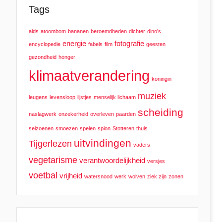
Tags
aids
atoombom
bananen
beroemdheden
dichter
dino’s
energie
fotografie
encyclopedie
fabels
film
geesten
gezondheid
honger
klimaatverandering
koningin
muziek
leugens
levensloop
lijstjes
menselijk lichaam
scheiding
naslagwerk
onzekerheid
overleven
paarden
seizoenen
smoezen
spelen
spion
Stotteren
thuis
uitvindingen
Tijgerlezen
vaders
vegetarisme
verantwoordelijkheid
versjes
voetbal
vrijheid
watersnood
werk
wolven
ziek zijn
zonen