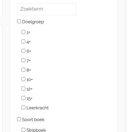
Doelgroep
1+
4+
6+
7+
8+
10+
12+
15+
Leerkracht
Soort boek
Stripboek