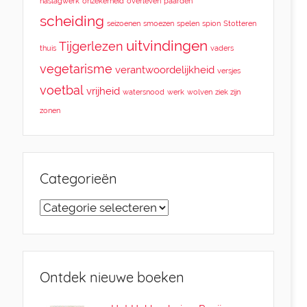
naslagwerk
onzekerheid
overleven
paarden
scheiding
seizoenen
smoezen
spelen
spion
Stotteren
uitvindingen
Tijgerlezen
thuis
vaders
vegetarisme
verantwoordelijkheid
versjes
voetbal
vrijheid
watersnood
werk
wolven
ziek zijn
zonen
Categorieën
Categorieën
Ontdek nieuwe boeken