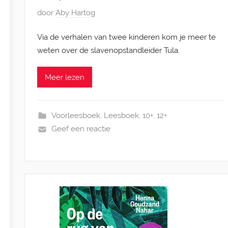
G
door
Aby Hartog
e
Via de verhalen van twee kinderen kom je meer te
p
weten over de slavenopstandleider Tula.
l
a
Meer lezen
a
t
s
Voorleesboek
,
Leesboek
,
10+
,
12+
t
Geef een reactie
o
p
2
4
s
e
p
t