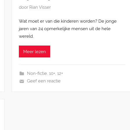
G
door
Rian Visser
e
Wat moet er van die kinderen worden? De jonge
p
jaren van 24 opmerkelijke mensen uit de hele
l
wereld.
a
a
Meer lezen
t
s
t
Non-fictie
,
10+
,
12+
o
Geef een reactie
p
2
1
d
e
c
e