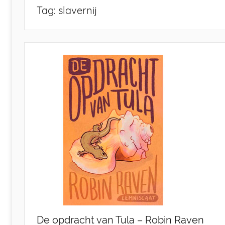
nu
Tag:
slavernij
De opdracht van Tula – Robin Raven