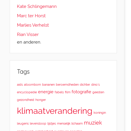
Kate Schlingemann
Marc ter Horst
Marlies Verhelst
Rian Visser
en anderen.
Tags
aids
atoombom
bananen
beroemdheden
dichter
dino’s
energie
fotografie
encyclopedie
fabels
film
geesten
gezondheid
honger
klimaatverandering
koningin
muziek
leugens
levensloop
lijstjes
menselijk lichaam