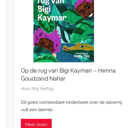
e
m
b
e
r
2
0
2
5
Op de rug van Bigi Kayman – Henna
Goudzand Nahar
G
door
Aby Hartog
e
Dit goed voorleesbare kinderboek over de slavernij
p
vult een leemte.
l
a
Meer lezen
a