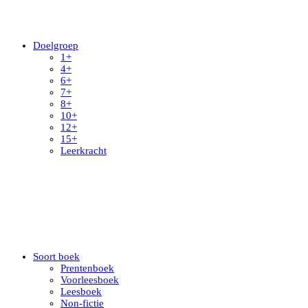
Doelgroep
1+
4+
6+
7+
8+
10+
12+
15+
Leerkracht
Soort boek
Prentenboek
Voorleesboek
Leesboek
Non-fictie