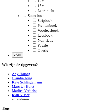
12+
15+
Leerkracht
Soort boek
Stripboek
Prentenboek
Voorleesboek
Leesboek
Non-fictie
Poëzie
Overig
Wie zijn de tipgevers?
Aby Hartog
Claudia Jong
Kate Schlingemann
Marc ter Horst
Marlies Verhelst
Rian Visser
en anderen.
Tags