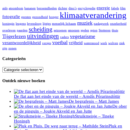
energie
aids
atoombom
bananen
beroemdheden
dichter
dino’s
encyclopedie
fabels
film
klimaatverandering
fotografie
geesten
gezondheid
honger
muziek
koningin
leugens
levensloop
lijstjes
menselijk lichaam
naslagwerk
onzekerheid
scheiding
overleven
paarden
seizoenen
smoezen
spelen
spion
Stotteren
thuis
uitvindingen
Tijgerlezen
vegetarisme
vaders
voetbal
verantwoordelijkheid
vrijheid
versjes
watersnood
werk
wolven
ziek
zijn
zonen
Categorieën
Categorieën
Ontdek nieuwe boeken
De flat aan het einde van de wereld – Arndís Pórarinsdóttir
De begrafenis – Matt James
De ober
en de pinguïn – Joukje Akveld en Jan Jutte
Struikmeisje – Tineke
Honingh
Pluk en