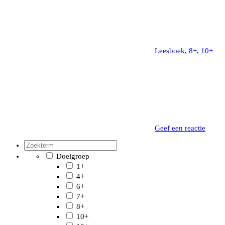
Leesboek
,
8+
,
10+
Geef een reactie
Doelgroep
1+
4+
6+
7+
8+
10+