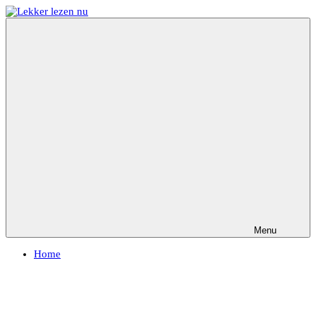
Ga
naar
Lekker
Ontdek
de
lezen
de
inhoud
nu
leukste
kinderboeken
Menu
Home