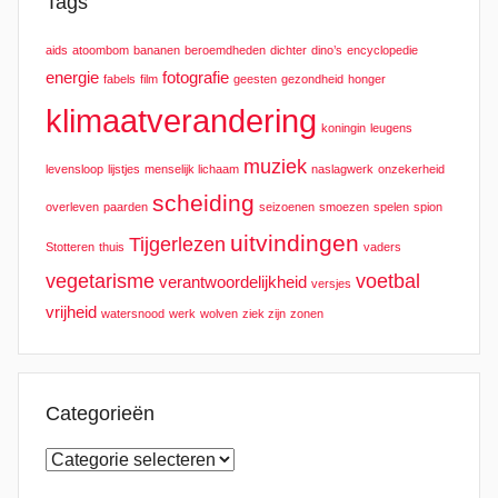
Tags
aids
atoombom
bananen
beroemdheden
dichter
dino’s
encyclopedie
energie
fotografie
fabels
film
geesten
gezondheid
honger
klimaatverandering
koningin
leugens
muziek
levensloop
lijstjes
menselijk lichaam
naslagwerk
onzekerheid
scheiding
overleven
paarden
seizoenen
smoezen
spelen
spion
uitvindingen
Tijgerlezen
Stotteren
thuis
vaders
vegetarisme
voetbal
verantwoordelijkheid
versjes
vrijheid
watersnood
werk
wolven
ziek zijn
zonen
Categorieën
Categorieën