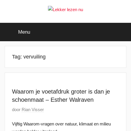
Ga
naar
de
Lekker
Ontdek
inhoud
de
Menu
leukste
lezen
kinderboeken
nu
Tag:
vervuiling
Waarom je voetafdruk groter is dan je
schoenmaat – Esther Walraven
G
door
Rian Visser
e
Vijftig Waarom-vragen over natuur, klimaat en milieu
p