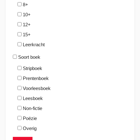
8+
0
10+
2
5
12+
15+
Leerkracht
Soort boek
Stripboek
Prentenboek
Voorleesboek
Leesboek
Non-fictie
Poëzie
Overig