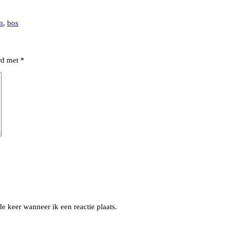
n
,
bos
erd met
*
e keer wanneer ik een reactie plaats.