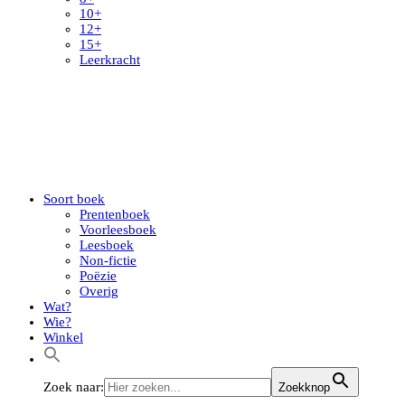
10+
12+
15+
Leerkracht
Soort boek
Prentenboek
Voorleesboek
Leesboek
Non-fictie
Poëzie
Overig
Wat?
Wie?
Winkel
Zoek naar:
Zoekknop