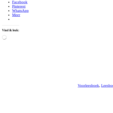
Facebook
Pinterest
WhatsApp
Meer
Vind ik leuk:
Aan
het
laden...
Voorleesboek
,
Leesbo