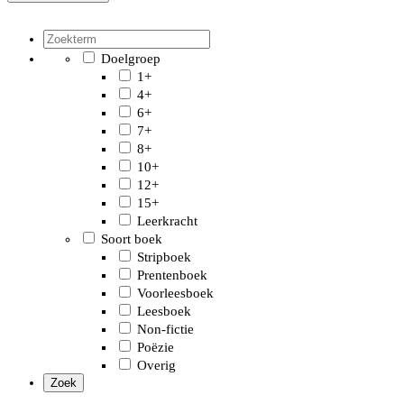
Doelgroep
1+
4+
6+
7+
8+
10+
12+
15+
Leerkracht
Soort boek
Stripboek
Prentenboek
Voorleesboek
Leesboek
Non-fictie
Poëzie
Overig