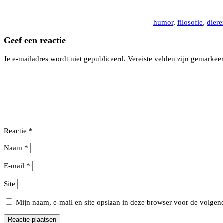
humor
,
filosofie
,
diere
Geef een reactie
Je e-mailadres wordt niet gepubliceerd.
Vereiste velden zijn gemarke
Reactie
*
Naam
*
E-mail
*
Site
Mijn naam, e-mail en site opslaan in deze browser voor de volgend