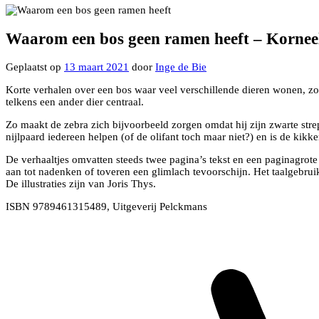
Waarom een bos geen ramen heeft – Kornee
Geplaatst op
13 maart 2021
door
Inge de Bie
Korte verhalen over een bos waar veel verschillende dieren wonen, zoa
telkens een ander dier centraal.
Zo maakt de zebra zich bijvoorbeeld zorgen omdat hij zijn zwarte strepe
nijlpaard iedereen helpen (of de olifant toch maar niet?) en is de kikke
De verhaaltjes omvatten steeds twee pagina’s tekst en een paginagrote i
aan tot nadenken of toveren een glimlach tevoorschijn. Het taalgebrui
De illustraties zijn van Joris Thys.
ISBN 9789461315489, Uitgeverij Pelckmans