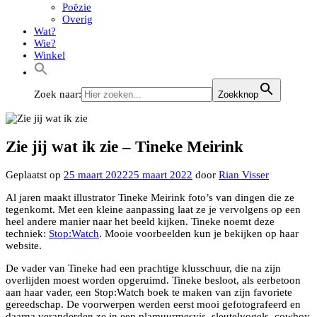
Poëzie
Overig
Wat?
Wie?
Winkel
Zoek naar:
Zoekknop
Zie jij wat ik zie – Tineke Meirink
Geplaatst op
25 maart 2022
25 maart 2022
door
Rian Visser
Al jaren maakt illustrator Tineke Meirink foto’s van dingen die ze
tegenkomt. Met een kleine aanpassing laat ze je vervolgens op een
heel andere manier naar het beeld kijken. Tineke noemt deze
techniek:
Stop:Watch
. Mooie voorbeelden kun je bekijken op haar
website.
De vader van Tineke had een prachtige klusschuur, die na zijn
overlijden moest worden opgeruimd. Tineke besloot, als eerbetoon
aan haar vader, een Stop:Watch boek te maken van zijn favoriete
gereedschap. De voorwerpen werden eerst mooi gefotografeerd en
daarna veranderden ze in een plamuurmesvis, sleutelvogels, cowboy