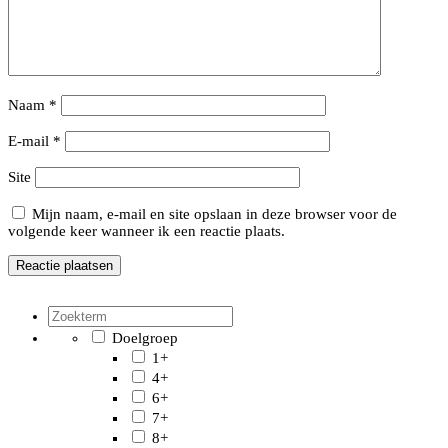
Naam
*
E-mail
*
Site
Mijn naam, e-mail en site opslaan in deze browser voor de
volgende keer wanneer ik een reactie plaats.
Doelgroep
1+
4+
6+
7+
8+