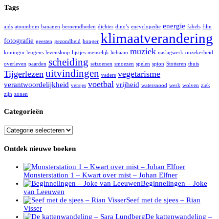
Tags
energie
aids
atoombom
bananen
beroemdheden
dichter
dino’s
encyclopedie
fabels
film
klimaatverandering
fotografie
geesten
gezondheid
honger
muziek
koningin
leugens
levensloop
lijstjes
menselijk lichaam
naslagwerk
onzekerheid
scheiding
overleven
paarden
seizoenen
smoezen
spelen
spion
Stotteren
thuis
uitvindingen
Tijgerlezen
vegetarisme
vaders
voetbal
verantwoordelijkheid
vrijheid
versjes
watersnood
werk
wolven
ziek
zijn
zonen
Categorieën
Categorieën
Ontdek nieuwe boeken
Monsterstation 1 – Kwart over mist – Johan Elfner
Beginnelingen – Joke
van Leeuwen
Seef met de sjees – Rian
Visser
De kattenwandeling –