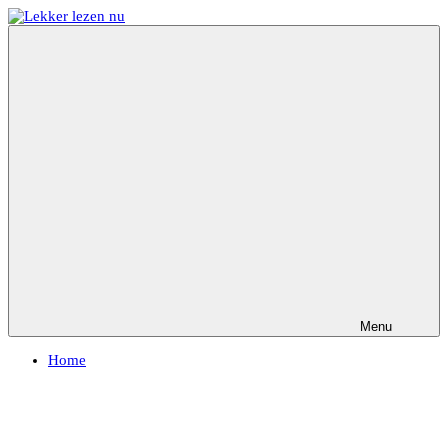
Ga
naar
Lekker
Ontdek
de
lezen
de
inhoud
nu
leukste
kinderboeken
Menu
Home