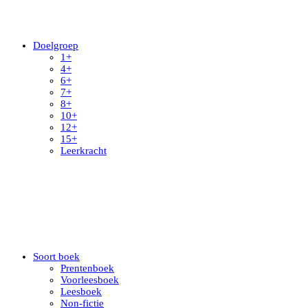
Doelgroep
1+
4+
6+
7+
8+
10+
12+
15+
Leerkracht
Soort boek
Prentenboek
Voorleesboek
Leesboek
Non-fictie