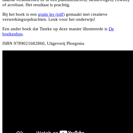
of acrobaat. Het resultaat is prachtig.
Bij het boek is een
gratis les (pdf)
gemaakt met creatieve
verwerkingsopdrachten. Leuk voor het onderwijs!
Een ander boek dat Tineke op deze manier illustreerde is
De
boekenbus
.
ISBN 9789021682860, Uitgeverij Ploegsma