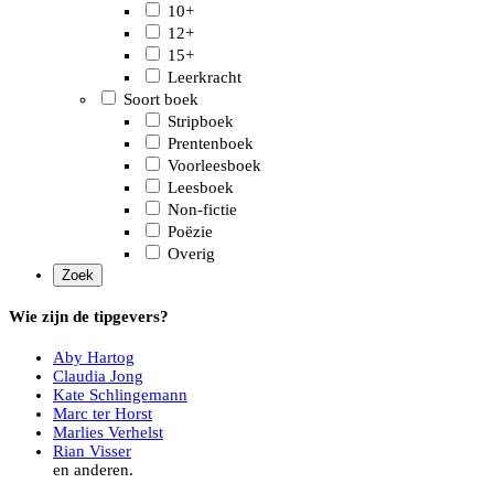
10+
12+
15+
Leerkracht
Soort boek
Stripboek
Prentenboek
Voorleesboek
Leesboek
Non-fictie
Poëzie
Overig
Wie zijn de tipgevers?
Aby Hartog
Claudia Jong
Kate Schlingemann
Marc ter Horst
Marlies Verhelst
Rian Visser
en anderen.