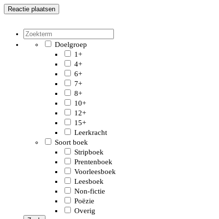
Doelgroep
1+
4+
6+
7+
8+
10+
12+
15+
Leerkracht
Soort boek
Stripboek
Prentenboek
Voorleesboek
Leesboek
Non-fictie
Poëzie
Overig