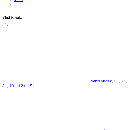
Vind ik leuk:
Aan
het
laden...
Prentenboek
,
6+
,
7+
,
8+
,
10+
,
12+
,
15+