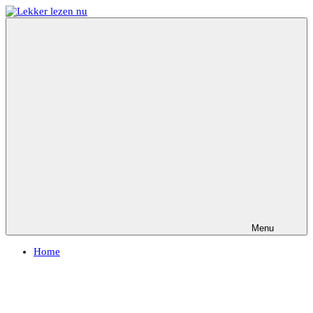
Ga
naar
Lekker
Ontdek
de
lezen
de
inhoud
nu
leukste
kinderboeken
Menu
Home