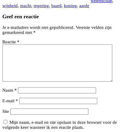
wetenschap
,
wijsheid
,
macht
,
regering
,
baard
,
koning
,
aarde
Geef een reactie
Je e-mailadres wordt niet gepubliceerd.
Vereiste velden zijn
gemarkeerd met
*
Reactie
*
Naam
*
E-mail
*
Site
Mijn naam, e-mail en site opslaan in deze browser voor de
volgende keer wanneer ik een reactie plaats.