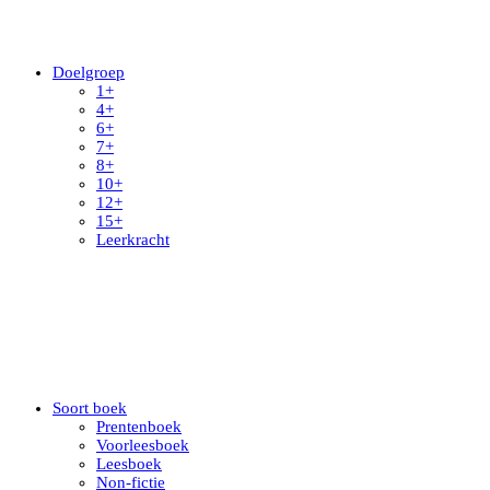
Doelgroep
1+
4+
6+
7+
8+
10+
12+
15+
Leerkracht
Soort boek
Prentenboek
Voorleesboek
Leesboek
Non-fictie