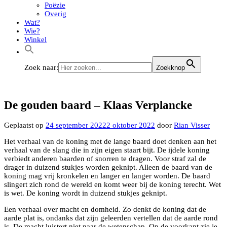
Poëzie
Overig
Wat?
Wie?
Winkel
Zoek naar:
Zoekknop
De gouden baard – Klaas Verplancke
Geplaatst op
24 september 2022
2 oktober 2022
door
Rian Visser
Het verhaal van de koning met de lange baard doet denken aan het
verhaal van de slang die in zijn eigen staart bijt. De ijdele koning
verbiedt anderen baarden of snorren te dragen. Voor straf zal de
drager in duizend stukjes worden geknipt. Alleen de baard van de
koning mag vrij kronkelen en langer en langer worden. De baard
slingert zich rond de wereld en komt weer bij de koning terecht. Wet
is wet. De koning wordt in duizend stukjes geknipt.
Een verhaal over macht en domheid. Zo denkt de koning dat de
aarde plat is, ondanks dat zijn geleerden vertellen dat de aarde rond
is. De macht luistert niet naar de wetenschap. Op de voorkant zie je