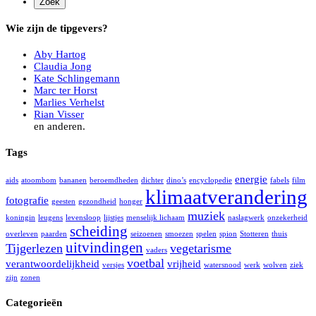
Wie zijn de tipgevers?
Aby Hartog
Claudia Jong
Kate Schlingemann
Marc ter Horst
Marlies Verhelst
Rian Visser
en anderen.
Tags
energie
aids
atoombom
bananen
beroemdheden
dichter
dino’s
encyclopedie
fabels
film
klimaatverandering
fotografie
geesten
gezondheid
honger
muziek
koningin
leugens
levensloop
lijstjes
menselijk lichaam
naslagwerk
onzekerheid
scheiding
overleven
paarden
seizoenen
smoezen
spelen
spion
Stotteren
thuis
uitvindingen
Tijgerlezen
vegetarisme
vaders
voetbal
verantwoordelijkheid
vrijheid
versjes
watersnood
werk
wolven
ziek
zijn
zonen
Categorieën