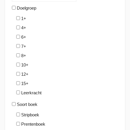
Doelgroep
1+
4+
6+
7+
8+
10+
12+
15+
Leerkracht
Soort boek
Stripboek
Prentenboek