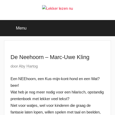
Ga
naar
de
Lekker
Ontdek
inhoud
de
Menu
leukste
lezen
kinderboeken
nu
De Neehoorn – Marc-Uwe Kling
G
door
Aby Hartog
e
Een NEEhoorn, een Kus-mijn-kont-hond en een Wat?
p
beer!
l
Wat heb je nog meer nodig voor een hilarisch, opstandig
a
prentenboek met lekker veel tekst?
a
Niet voor watjes, wel voor kinderen die graag de
t
fantasie laten lopen, willen spelen met taal en beelden,
s