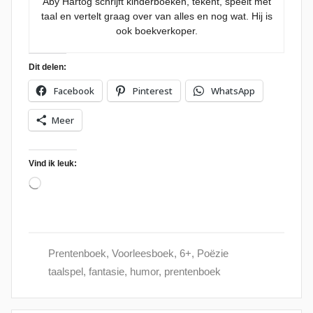
Aby Hartog schrijft kinderboeken, tekent, speelt met
taal en vertelt graag over van alles en nog wat. Hij is
ook boekverkoper.
Dit delen:
Facebook
Pinterest
WhatsApp
Meer
Vind ik leuk:
Aan
het
laden...
Prentenboek
,
Voorleesboek
,
6+
,
Poëzie
taalspel
,
fantasie
,
humor
,
prentenboek