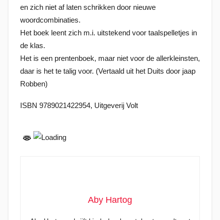
en zich niet af laten schrikken door nieuwe
t
woordcombinaties.
o
Het boek leent zich m.i. uitstekend voor taalspelletjes in
p
de klas.
2
Het is een prentenboek, maar niet voor de allerkleinsten,
8
daar is het te talig voor. (Vertaald uit het Duits door jaap
j
Robben)
u
n
ISBN 9789021422954, Uitgeverij Volt
i
2
0
2
1
Aby Hartog