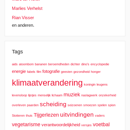
Marlies Verhelst
Rian Visser
en anderen.
Tags
aids
atoombom
bananen
beroemdheden
dichter
dino’s
encyclopedie
energie
fotografie
fabels
film
geesten
gezondheid
honger
klimaatverandering
koningin
leugens
muziek
levensloop
lijstjes
menselijk lichaam
naslagwerk
onzekerheid
scheiding
overleven
paarden
seizoenen
smoezen
spelen
spion
uitvindingen
Tijgerlezen
Stotteren
thuis
vaders
vegetarisme
voetbal
verantwoordelijkheid
versjes