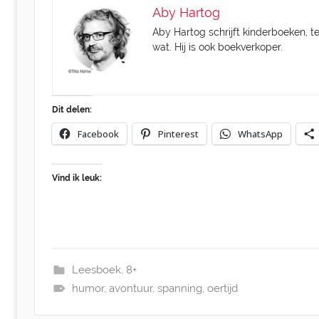
r
Aby Hartog
2
Aby Hartog schrijft kinderboeken, te
0
wat. Hij is ook boekverkoper.
2
1
Dit delen:
Facebook
Pinterest
WhatsApp
Vind ik leuk:
Leesboek
,
8+
humor
,
avontuur
,
spanning
,
oertijd