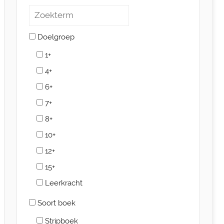
Doelgroep
1+
4+
6+
7+
8+
10+
12+
15+
Leerkracht
Soort boek
Stripboek