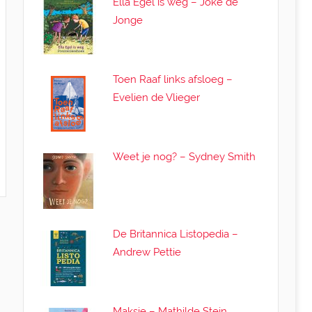
Ella Egel is weg – Joke de
Jonge
Toen Raaf links afsloeg –
Evelien de Vlieger
Weet je nog? – Sydney Smith
De Britannica Listopedia –
Andrew Pettie
Maksie – Mathilde Stein