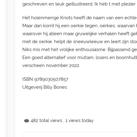
geschreven en leuk geïllustreerd. Ik heb t met plezier
l
a
Het holenmensje Knots heeft de naam van een echte kr
a
Maar dan komt hij een oerkie tegen, oerkies, waarvan 
t
waarover hij alleen maar gruwelijke verhalen heeft ge
s
met de oerkie, helpt de sneeuwleeuw en leert zijn s
t
Niks mis met het vrolijke enthousiasme. Bijpassend g
o
Een goed alternatief voor mutsen, losers en boomhut
p
verscheen november 2022.
1
5
ISBN 9789030507857
n
Uitgeverij Billy Bones
o
v
e
m
482 total views
, 1 views today
b
e