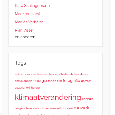
Kate Schlingemann
Marc ter Horst
Marlies Verhelst
Rian Visser
en anderen.
Tags
aids
atoombom
bananen
beroemdheden
dichter
dino’s
energie
fotografie
encyclopedie
fabels
film
geesten
gezondheid
honger
klimaatverandering
koningin
muziek
leugens
levensloop
lijstjes
menselijk lichaam