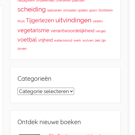
naslagwerk
onzekerheid
overleven
paarden
scheiding
seizoenen
smoezen
spelen
spion
Stotteren
uitvindingen
Tijgerlezen
thuis
vaders
vegetarisme
verantwoordelijkheid
versjes
voetbal
vrijheid
watersnood
werk
wolven
ziek zijn
zonen
Categorieën
Categorieën
Ontdek nieuwe boeken