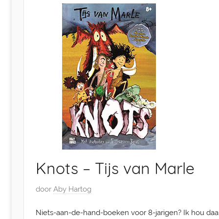
nu
Knots – Tijs van Marle
G
door
Aby Hartog
e
Niets-aan-de-hand-boeken voor 8-jarigen? Ik hou daar
p