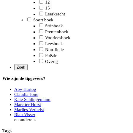
12+
15+
Leerkracht
Soort boek
Stripboek
Prentenboek
Voorleesboek
Leesboek
Non-fictie
Poëzie
Overig
Wie zijn de tipgevers?
Aby Hartog
Claudia Jong
Kate Schlingemann
Marc ter Horst
Marlies Verhelst
Rian Visser
en anderen.
Tags