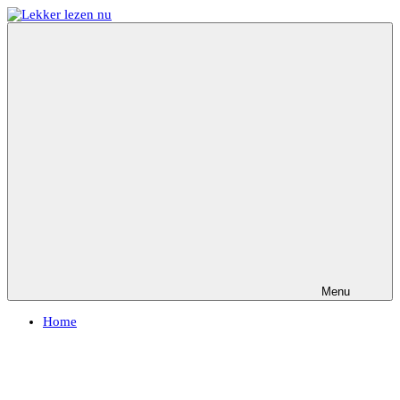
Ga
naar
Lekker
Ontdek
de
lezen
de
inhoud
nu
leukste
kinderboeken
Menu
Home