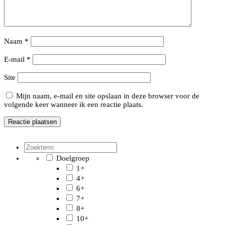
Naam
*
E-mail
*
Site
Mijn naam, e-mail en site opslaan in deze browser voor de
volgende keer wanneer ik een reactie plaats.
Doelgroep
1+
4+
6+
7+
8+
10+