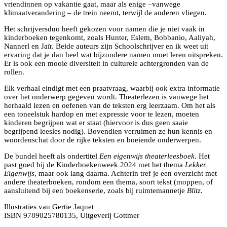
vriendinnen op vakantie gaat, maar als enige –vanwege
klimaatverandering – de trein neemt, terwijl de anderen vliegen.
Het schrijversduo heeft gekozen voor namen die je niet vaak in
kinderboeken tegenkomt, zoals Hunter, Eslem, Bobbanio, Aaliyah,
Nannerl en Jaïr. Beide auteurs zijn Schoolschrijver en ik weet uit
ervaring dat je dan heel wat bijzondere namen moet leren uitspreken.
Er is ook een mooie diversiteit in culturele achtergronden van de
rollen.
Elk verhaal eindigt met een praatvraag, waarbij ook extra informatie
over het onderwerp gegeven wordt. Theaterlezen is vanwege het
herhaald lezen en oefenen van de teksten erg leerzaam. Om het als
een toneelstuk hardop en met expressie voor te lezen, moeten
kinderen begrijpen wat er staat (hiervoor is dus geen saaie
begrijpend leesles nodig). Bovendien verruimen ze hun kennis en
woordenschat door de rijke teksten en boeiende onderwerpen.
De bundel heeft als ondertitel
Een eigenwijs theaterleesboek
. Het
past goed bij de Kinderboekenweek 2024 met het thema
Lekker
Eigenwijs
, maar ook lang daarna. Achterin tref je een overzicht met
andere theaterboeken, rondom een thema, soort tekst (moppen, of
aansluitend bij een boekenserie, zoals bij ruimtemannetje
Blitz
.
Illustraties van Gertie Jaquet
ISBN 9789025780135, Uitgeverij Gottmer