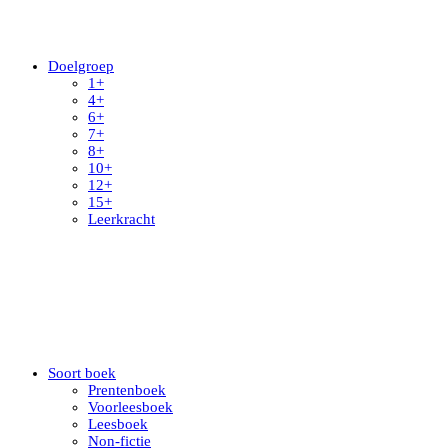
Doelgroep
1+
4+
6+
7+
8+
10+
12+
15+
Leerkracht
Soort boek
Prentenboek
Voorleesboek
Leesboek
Non-fictie