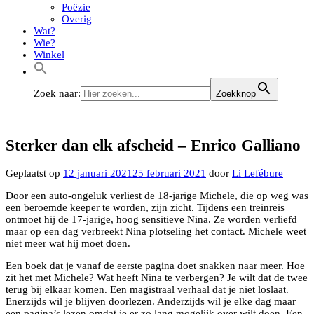
Poëzie
Overig
Wat?
Wie?
Winkel
Zoek naar:
Zoekknop
Sterker dan elk afscheid – Enrico Galliano
Geplaatst op
12 januari 2021
25 februari 2021
door
Li Lefébure
Door een auto-ongeluk verliest de 18-jarige Michele, die op weg was
een beroemde keeper te worden, zijn zicht. Tijdens een treinreis
ontmoet hij de 17-jarige, hoog sensitieve Nina. Ze worden verliefd
maar op een dag verbreekt Nina plotseling het contact. Michele weet
niet meer wat hij moet doen.
Een boek dat je vanaf de eerste pagina doet snakken naar meer. Hoe
zit het met Michele? Wat heeft Nina te verbergen? Je wilt dat de twee
terug bij elkaar komen. Een magistraal verhaal dat je niet loslaat.
Enerzijds wil je blijven doorlezen. Anderzijds wil je elke dag maar
een pagina’s lezen omdat je er zo lang mogelijk over wilt doen. Een