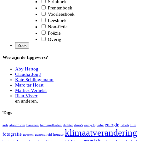
Stripboek
Prentenboek
Voorleesboek
Leesboek
Non-fictie
Poëzie
Overig
Wie zijn de tipgevers?
Aby Hartog
Claudia Jong
Kate Schlingemann
Marc ter Horst
Marlies Verhelst
Rian Visser
en anderen.
Tags
energie
aids
atoombom
bananen
beroemdheden
dichter
dino’s
encyclopedie
fabels
film
klimaatverandering
fotografie
geesten
gezondheid
honger