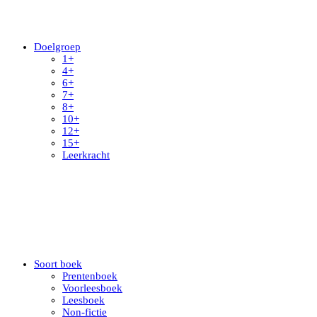
Doelgroep
1+
4+
6+
7+
8+
10+
12+
15+
Leerkracht
Soort boek
Prentenboek
Voorleesboek
Leesboek
Non-fictie