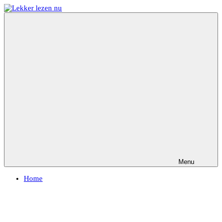
Ga
naar
Lekker
Ontdek
de
lezen
de
inhoud
nu
leukste
kinderboeken
Menu
Home