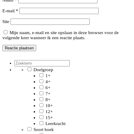
E-mail
*
Site
Mijn naam, e-mail en site opslaan in deze browser voor de
volgende keer wanneer ik een reactie plaats.
Doelgroep
1+
4+
6+
7+
8+
10+
12+
15+
Leerkracht
Soort boek