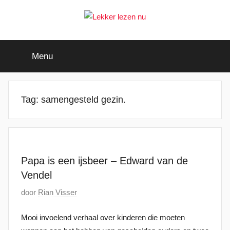
Ga
naar
de
Lekker
Ontdek
inhoud
de
Menu
leukste
lezen
kinderboeken
nu
Tag:
samengesteld gezin.
Papa is een ijsbeer – Edward van de
Vendel
G
door
Rian Visser
e
Mooi invoelend verhaal over kinderen die moeten
p