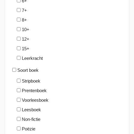
6+
2
7+
3
8+
10+
12+
15+
Leerkracht
Soort boek
Stripboek
Prentenboek
Voorleesboek
Leesboek
Non-fictie
Poëzie