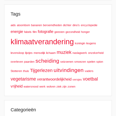
Tags
aids
atoombom
bananen
beroemdheden
dichter
dino’s
encyclopedie
energie
fotografie
fabels
film
geesten
gezondheid
honger
klimaatverandering
koningin
leugens
muziek
levensloop
lijstjes
menselijk lichaam
naslagwerk
onzekerheid
scheiding
overleven
paarden
seizoenen
smoezen
spelen
spion
uitvindingen
Tijgerlezen
Stotteren
thuis
vaders
vegetarisme
voetbal
verantwoordelijkheid
versjes
vrijheid
watersnood
werk
wolven
ziek zijn
zonen
Categorieën