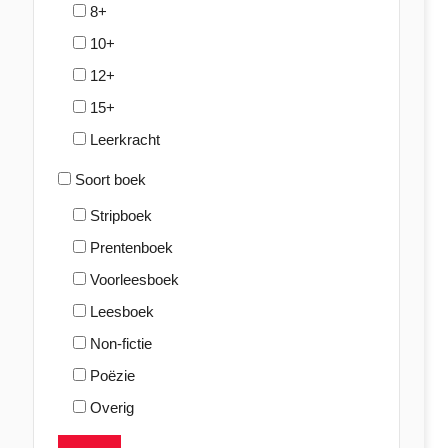
8+
10+
12+
15+
Leerkracht
Soort boek
Stripboek
Prentenboek
Voorleesboek
Leesboek
Non-fictie
Poëzie
Overig