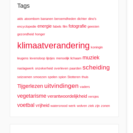
Tags
aids
atoombom
bananen
beroemdheden
dichter
dino’s
energie
fotografie
encyclopedie
fabels
film
geesten
gezondheid
honger
klimaatverandering
koningin
muziek
leugens
levensloop
lijstjes
menselijk lichaam
scheiding
naslagwerk
onzekerheid
overleven
paarden
seizoenen
smoezen
spelen
spion
Stotteren
thuis
uitvindingen
Tijgerlezen
vaders
vegetarisme
verantwoordelijkheid
versjes
voetbal
vrijheid
watersnood
werk
wolven
ziek zijn
zonen