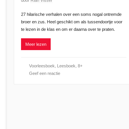
G
door
Rian Visser
e
27 hilarische verhalen over een soms nogal ontremde
p
broer en zus. Heel geschikt om als tussendoortje voor
l
te lezen in de klas en om er daarna over te praten.
a
a
Meer lezen
t
s
t
Voorleesboek
,
Leesboek
,
8+
o
Geef een reactie
p
2
4
f
e
b
r
u