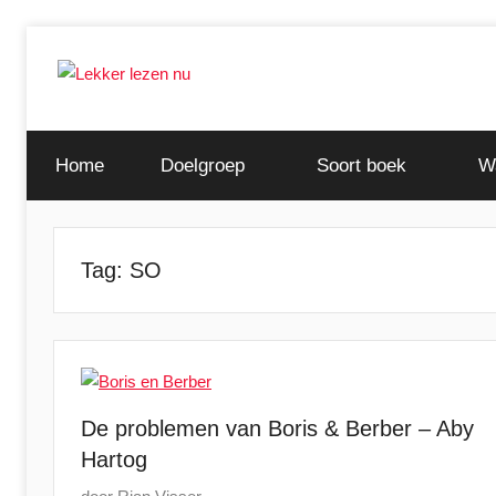
Ga
naar
de
Ontdek
Lekker
inhoud
de
Home
Doelgroep
Soort boek
W
leukste
lezen
kinderboeken
nu
Tag:
SO
De problemen van Boris & Berber – Aby
Hartog