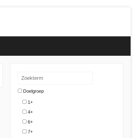
Doelgroep
1+
4+
6+
7+